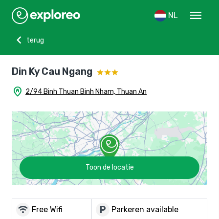
menu
NL
chevron_left
terug
Din Ky Cau Ngang
home_pin
2/94 Binh Thuan Binh Nham, Thuan An
Toon de locatie
wifi
local_parking
Free Wifi
Parkeren available