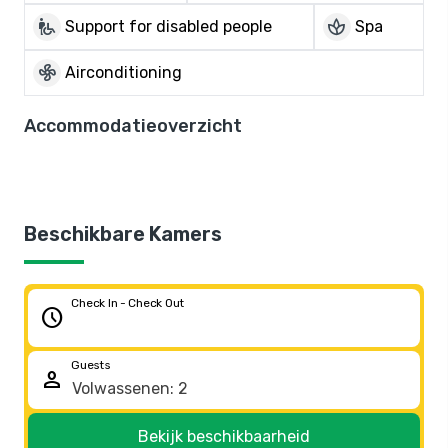
wheelchair_pickup
spa
Support for disabled people
Spa
mode_fan
Airconditioning
Accommodatieoverzicht
Beschikbare Kamers
Check In - Check Out
schedule
Guests
person
Bekijk beschikbaarheid