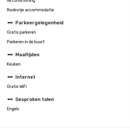
Airconditioning
Rookvrije accommodatie
steppers
Parkeergelegenheid
Gratis parkeren
Parkeren in de buurt
steppers
Maaltijden
Keuken
steppers
Internet
Gratis WiFi
steppers
Gesproken talen
Engels