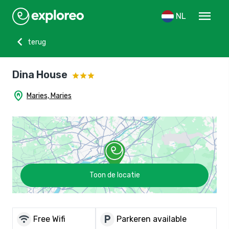
menu
NL
chevron_left
terug
Dina House
home_pin
Maries, Maries
Toon de locatie
wifi
local_parking
Free Wifi
Parkeren available