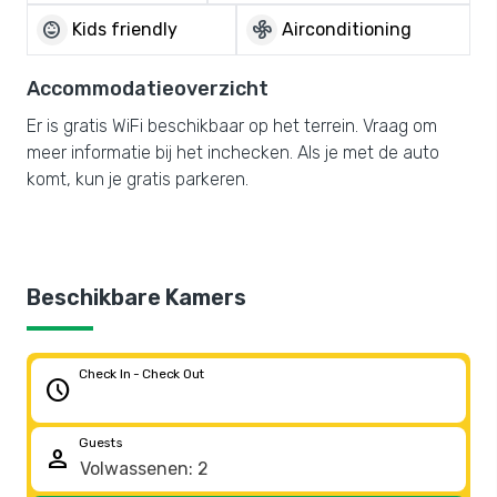
child_care
mode_fan
Kids friendly
Airconditioning
Accommodatieoverzicht
Er is gratis WiFi beschikbaar op het terrein. Vraag om
meer informatie bij het inchecken. Als je met de auto
komt, kun je gratis parkeren.
Beschikbare Kamers
Check In - Check Out
schedule
Guests
person