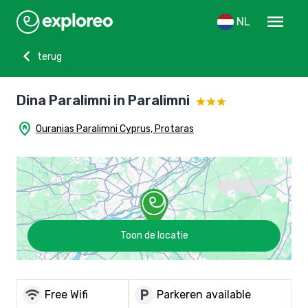
menu
NL
chevron_left
terug
Dina Paralimni in Paralimni
home_pin
Ouranias Paralimni Cyprus, Protaras
Toon de locatie
wifi
local_parking
Free Wifi
Parkeren available