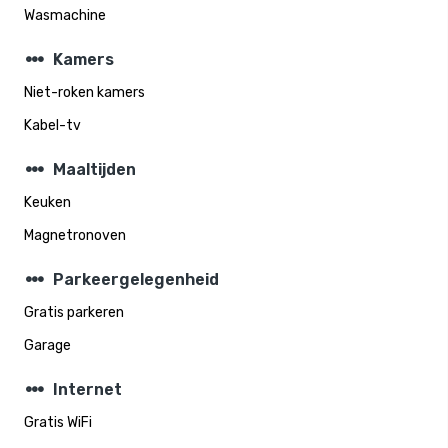
Wasmachine
steppers
Kamers
Niet-roken kamers
Kabel-tv
steppers
Maaltijden
Keuken
Magnetronoven
steppers
Parkeergelegenheid
Gratis parkeren
Garage
steppers
Internet
Gratis WiFi