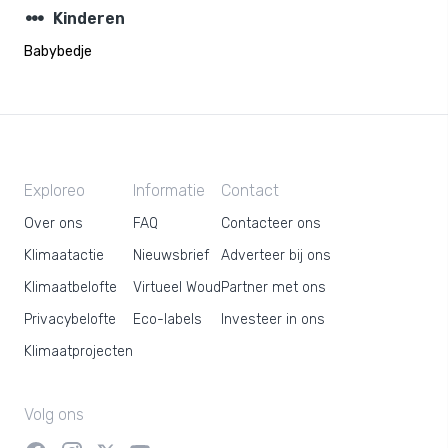
steppers
Kinderen
Babybedje
Exploreo
Informatie
Contact
Over ons
FAQ
Contacteer ons
Klimaatactie
Nieuwsbrief
Adverteer bij ons
Klimaatbelofte
Virtueel Woud
Partner met ons
Privacybelofte
Eco-labels
Investeer in ons
Klimaatprojecten
Volg ons