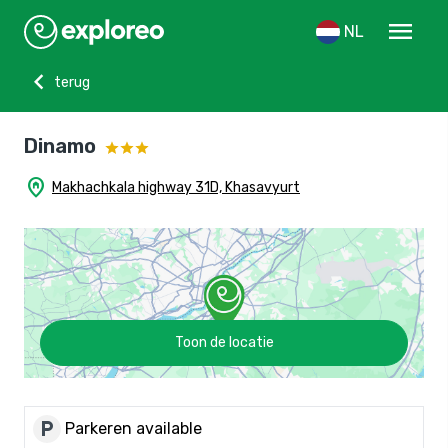
menu
NL
chevron_left
terug
Dinamo
home_pin
Makhachkala highway 31D, Khasavyurt
Toon de locatie
local_parking
Parkeren available