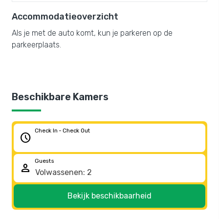
Accommodatieoverzicht
Als je met de auto komt, kun je parkeren op de
parkeerplaats.
Beschikbare Kamers
Check In - Check Out
schedule
Guests
person
Bekijk beschikbaarheid