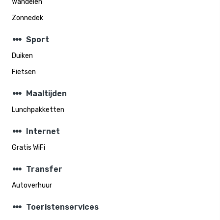
Wandelen
Zonnedek
steppers
Sport
Duiken
Fietsen
steppers
Maaltijden
Lunchpakketten
steppers
Internet
Gratis WiFi
steppers
Transfer
Autoverhuur
steppers
Toeristenservices