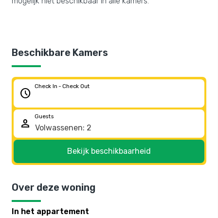
mogelijk niet beschikbaar in alle kamers.
Beschikbare Kamers
Check In - Check Out
schedule
Guests
person
Bekijk beschikbaarheid
Over deze woning
In het appartement