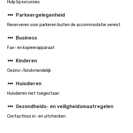
Hulp bij excursies
steppers
Parkeergelegenheid
Reserveren voor parkeren buiten de accommodatie vereist
steppers
Business
Fax- en kopieerapparaat
steppers
Kinderen
Gezins-/kindvriendelijk
steppers
Huisdieren
Huisdieren niet toegestaan
steppers
Gezondheids- en veiligheidsmaatregelen
Contactloos in- en uitchecken