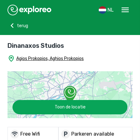
menu
NL
chevron_left
terug
Dinanaxos Studios
home_pin
Agios Prokopios, Aghios Prokopios
Toon de locatie
wifi
local_parking
Free Wifi
Parkeren available