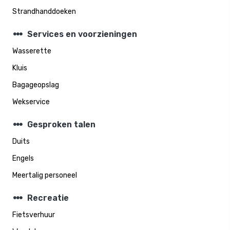
Strandhanddoeken
steppers
Services en voorzieningen
Wasserette
Kluis
Bagageopslag
Wekservice
steppers
Gesproken talen
Duits
Engels
Meertalig personeel
steppers
Recreatie
Fietsverhuur