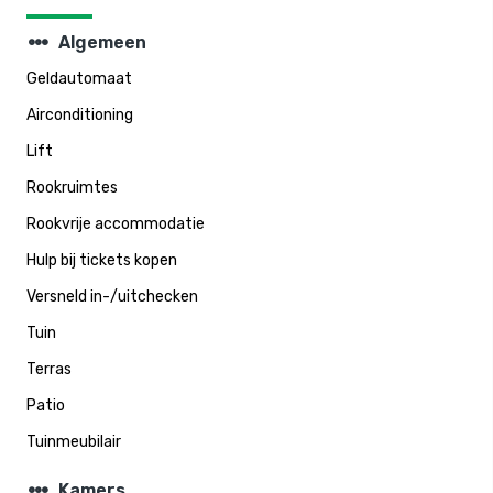
steppers
Algemeen
Geldautomaat
Airconditioning
Lift
Rookruimtes
Rookvrije accommodatie
Hulp bij tickets kopen
Versneld in-/uitchecken
Tuin
Terras
Patio
Tuinmeubilair
steppers
Kamers