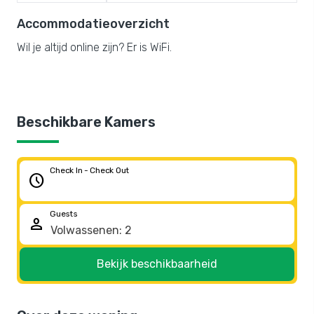
Accommodatieoverzicht
Wil je altijd online zijn? Er is WiFi.
Beschikbare Kamers
Check In - Check Out
schedule
Guests
person
Bekijk beschikbaarheid