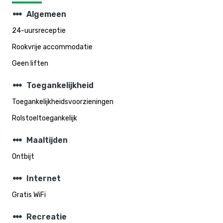
steppers
Algemeen
24-uursreceptie
Rookvrije accommodatie
Geen liften
steppers
Toegankelijkheid
Toegankelijkheidsvoorzieningen
Rolstoeltoegankelijk
steppers
Maaltijden
Ontbijt
steppers
Internet
Gratis WiFi
steppers
Recreatie