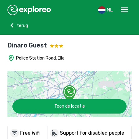
menu
NL
chevron_left
terug
Dinaro Guest
home_pin
Police Station Road, Ella
Toon de locatie
wifi
wheelchair_pickup
Free Wifi
Support for disabled people