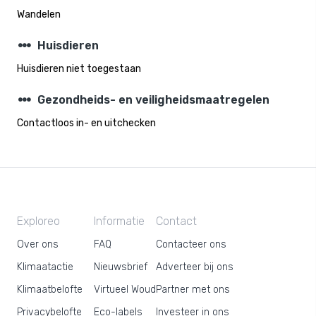
Wandelen
steppers
Huisdieren
Huisdieren niet toegestaan
steppers
Gezondheids- en veiligheidsmaatregelen
Contactloos in- en uitchecken
Exploreo
Informatie
Contact
Over ons
FAQ
Contacteer ons
Klimaatactie
Nieuwsbrief
Adverteer bij ons
Klimaatbelofte
Virtueel Woud
Partner met ons
Privacybelofte
Eco-labels
Investeer in ons