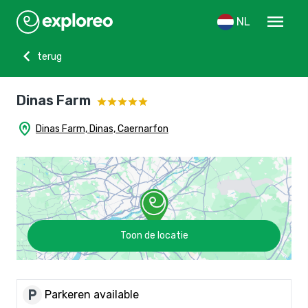
menu
NL
chevron_left
terug
Dinas Farm
home_pin
Dinas Farm, Dinas, Caernarfon
Toon de locatie
local_parking
Parkeren available