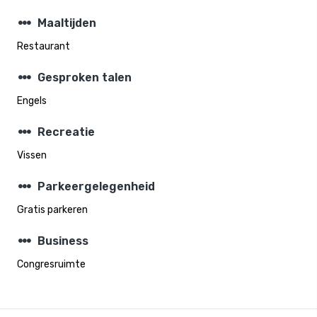
steppers
Maaltijden
Restaurant
steppers
Gesproken talen
Engels
steppers
Recreatie
Vissen
steppers
Parkeergelegenheid
Gratis parkeren
steppers
Business
Congresruimte