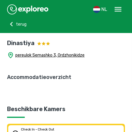
menu
NL
chevron_left
terug
Dinastiya
home_pin
pereulok Semashko 3, Ordzhonikidze
Accommodatieoverzicht
Beschikbare Kamers
Check In - Check Out