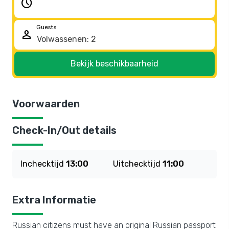
schedule
Guests
person
Bekijk beschikbaarheid
Voorwaarden
Check-In/Out details
Inchecktijd
13:00
Uitchecktijd
11:00
Extra Informatie
Russian citizens must have an original Russian passport