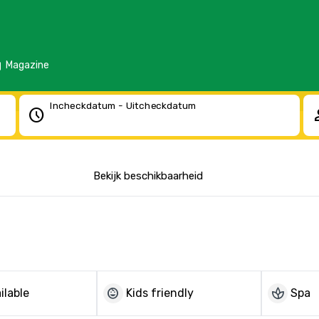
d
Magazine
Incheckdatum - Uitcheckdatum
schedule
pe
Bekijk beschikbaarheid
child_care
spa
ilable
Kids friendly
Spa