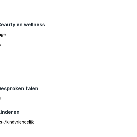
Beauty en wellness
age
a
Gesproken talen
s
Kinderen
s-/kindvriendelijk