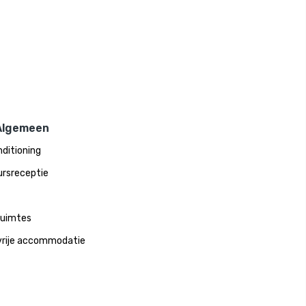
Algemeen
nditioning
rsreceptie
ruimtes
rije accommodatie