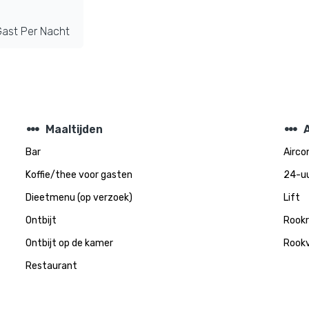
ast Per Nacht
steppers
steppers
Maaltijden
Bar
Airco
Koffie/thee voor gasten
24-uu
Dieetmenu (op verzoek)
Lift
Ontbijt
Rook
Ontbijt op de kamer
Rookv
Restaurant