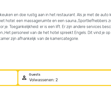
keuken en doe rustig aan in het restaurant. Als je met de auto k
et hotel: een massageruimte en een sauna.,Sportliefhebbers zul
r je. Toegankelijkheid: er is een lift. Er zijn andere services be
ten.,Het personeel van de het hotel spreekt Engels. Dit vind je
kamer zijn afhankelijk van de kamercategorie.
Guests
person