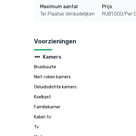
Maximum aantal
Prijs
Ter Plaatse Verduidelijken
RUB1.000/Per G
Voorzieningen
steppers
Kamers
Bruidssuite
Niet-roken kamers
Geluidsdichte kamers
Koelkast
Familiekamer
Kabel-tv
Tv