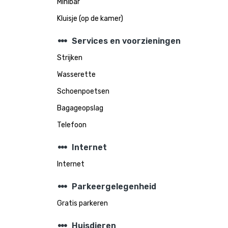
Minibar
Kluisje (op de kamer)
steppers
Services en voorzieningen
Strijken
Wasserette
Schoenpoetsen
Bagageopslag
Telefoon
steppers
Internet
Internet
steppers
Parkeergelegenheid
Gratis parkeren
steppers
Huisdieren