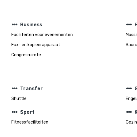
steppers
steppers
Business
Faciliteiten voor evenementen
Mass
Fax- en kopieerapparaat
Saun
Congresruimte
steppers
steppers
Transfer
Shuttle
Engel
steppers
steppers
Sport
Fitnessfaciliteiten
Gezin