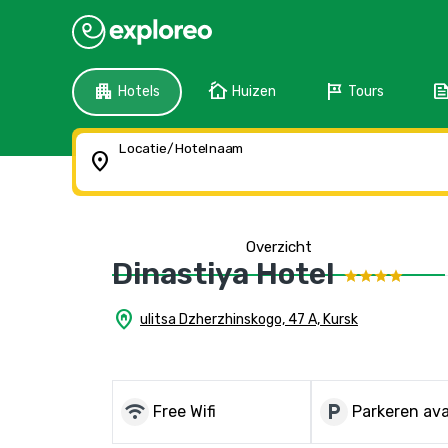
apartment
cottage
tour
fee
Hotels
Huizen
Tours
Locatie/Hotelnaam
location_on
Overzicht
Dinastiya Hotel
home_pin
ulitsa Dzherzhinskogo, 47 A, Kursk
wifi
local_parking
Free Wifi
Parkeren ava