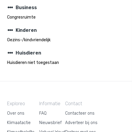
steppers
Business
Congresruimte
steppers
Kinderen
Gezins-/kindvriendelijk
steppers
Huisdieren
Huisdieren niet toegestaan
Exploreo
Informatie
Contact
Over ons
FAQ
Contacteer ons
Klimaatactie
Nieuwsbrief
Adverteer bij ons