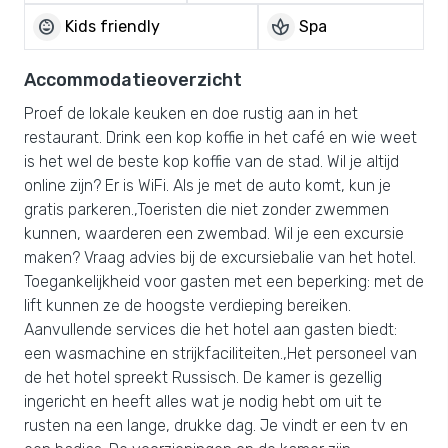
child_care
spa
Kids friendly
Spa
Accommodatieoverzicht
Proef de lokale keuken en doe rustig aan in het
restaurant. Drink een kop koffie in het café en wie weet
is het wel de beste kop koffie van de stad. Wil je altijd
online zijn? Er is WiFi. Als je met de auto komt, kun je
gratis parkeren.,Toeristen die niet zonder zwemmen
kunnen, waarderen een zwembad. Wil je een excursie
maken? Vraag advies bij de excursiebalie van het hotel.
Toegankelijkheid voor gasten met een beperking: met de
lift kunnen ze de hoogste verdieping bereiken.
Aanvullende services die het hotel aan gasten biedt:
een wasmachine en strijkfaciliteiten.,Het personeel van
de het hotel spreekt Russisch. De kamer is gezellig
ingericht en heeft alles wat je nodig hebt om uit te
rusten na een lange, drukke dag. Je vindt er een tv en