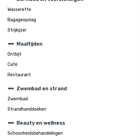
Wasserette
Bagageopslag
Strijkijzer
steppers
Maaltijden
Ontbijt
Café
Restaurant
steppers
Zwembad en strand
Zwembad
Strandhanddoeken
steppers
Beauty en wellness
Schoonheidsbehandelingen