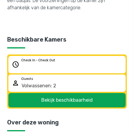
een badjas. De voorzieningen op de kamer zijn
afhankelijk van de kamercategorie.
Beschikbare Kamers
Check In - Check Out
schedule
Guests
person
Bekijk beschikbaarheid
Over deze woning