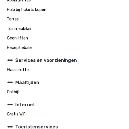
Rookruimtes
Hulp bij tickets kopen
Terras
Tuinmeubilair
Geen liften
Receptiebalie
steppers
Services en voorzieningen
Wasserette
steppers
Maaltijden
Ontbijt
steppers
Internet
Gratis WiFi
steppers
Toeristenservices