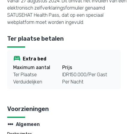
vanaf 27 augustus 2024. Dit omvat het invullen van een
elektronisch zelfverklaringsformulier genaamd
SATUSEHAT Health Pass, dat op een speciaal
webplatform moet worden ingevuld.
Ter plaatse betalen
bed
Extra bed
Maximum aantal
Prijs
Ter Plaatse
IDR150.000/Per Gast
Verduidelijken
Per Nacht
Voorzieningen
steppers
Algemeen