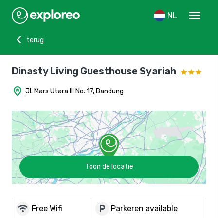
menu
NL
chevron_left
terug
Dinasty Living Guesthouse Syariah
home_pin
Jl. Mars Utara III No. 17, Bandung
Toon de locatie
wifi
local_parking
Free Wifi
Parkeren available