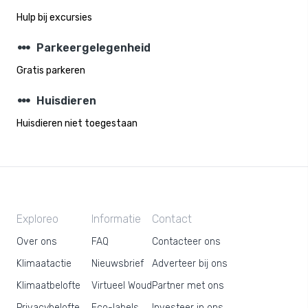
Hulp bij excursies
steppers
Parkeergelegenheid
Gratis parkeren
steppers
Huisdieren
Huisdieren niet toegestaan
Exploreo
Informatie
Contact
Over ons
FAQ
Contacteer ons
Klimaatactie
Nieuwsbrief
Adverteer bij ons
Klimaatbelofte
Virtueel Woud
Partner met ons
Privacybelofte
Eco-labels
Investeer in ons