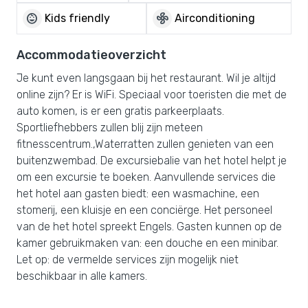
child_care
mode_fan
Kids friendly
Airconditioning
Accommodatieoverzicht
Je kunt even langsgaan bij het restaurant. Wil je altijd
online zijn? Er is WiFi. Speciaal voor toeristen die met de
auto komen, is er een gratis parkeerplaats.
Sportliefhebbers zullen blij zijn meteen
fitnesscentrum.,Waterratten zullen genieten van een
buitenzwembad. De excursiebalie van het hotel helpt je
om een excursie te boeken. Aanvullende services die
het hotel aan gasten biedt: een wasmachine, een
stomerij, een kluisje en een conciërge. Het personeel
van de het hotel spreekt Engels. Gasten kunnen op de
kamer gebruikmaken van: een douche en een minibar.
Let op: de vermelde services zijn mogelijk niet
beschikbaar in alle kamers.