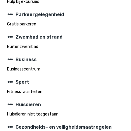
Hulp bij excursies
steppers
Parkeergelegenheid
Gratis parkeren
steppers
Zwembad en strand
Buitenzwembad
steppers
Business
Businesscentrum
steppers
Sport
Fitnessfaciliteiten
steppers
Huisdieren
Huisdieren niet toegestaan
steppers
Gezondheids- en veiligheidsmaatregelen