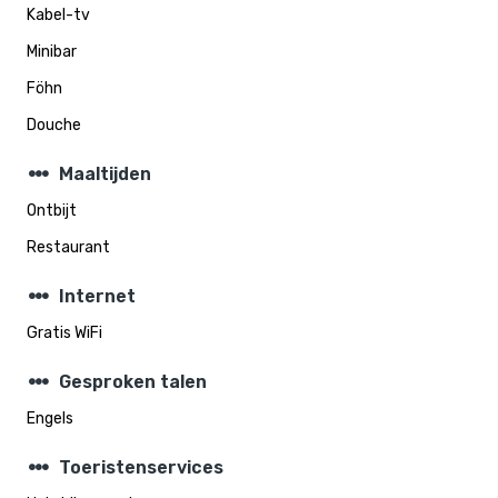
Kabel-tv
Minibar
Föhn
Douche
steppers
Maaltijden
Ontbijt
Restaurant
steppers
Internet
Gratis WiFi
steppers
Gesproken talen
Engels
steppers
Toeristenservices