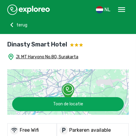
menu
NL
chevron_left
terug
Dinasty Smart Hotel
home_pin
Jl. MT Haryono No.80, Surakarta
Toon de locatie
wifi
local_parking
Free Wifi
Parkeren available