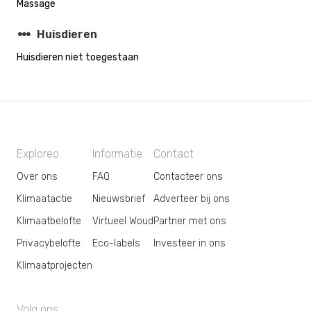
Massage
steppers
Huisdieren
Huisdieren niet toegestaan
Exploreo
Informatie
Contact
Over ons
FAQ
Contacteer ons
Klimaatactie
Nieuwsbrief
Adverteer bij ons
Klimaatbelofte
Virtueel Woud
Partner met ons
Privacybelofte
Eco-labels
Investeer in ons
Klimaatprojecten
Volg ons