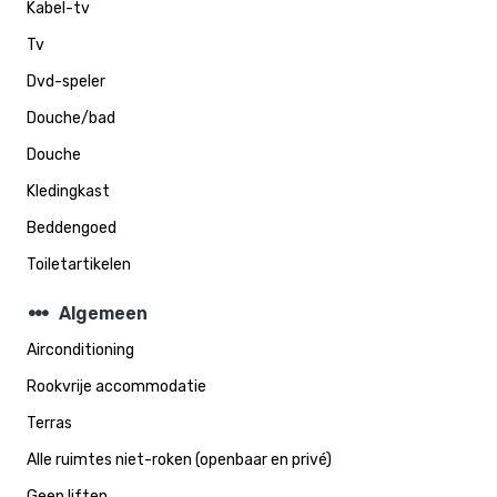
Kabel-tv
Tv
Dvd-speler
Douche/bad
Douche
Kledingkast
Beddengoed
Toiletartikelen
steppers
Algemeen
Airconditioning
Rookvrije accommodatie
Terras
Alle ruimtes niet-roken (openbaar en privé)
Geen liften