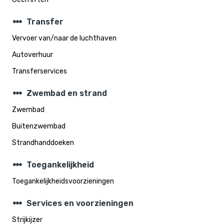
steppers
Transfer
Vervoer van/naar de luchthaven
Autoverhuur
Transferservices
steppers
Zwembad en strand
Zwembad
Buitenzwembad
Strandhanddoeken
steppers
Toegankelijkheid
Toegankelijkheidsvoorzieningen
steppers
Services en voorzieningen
Strijkijzer