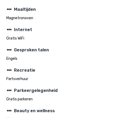
steppers
Maaltijden
Magnetronoven
steppers
Internet
Gratis WiFi
steppers
Gesproken talen
Engels
steppers
Recreatie
Fietsverhuur
steppers
Parkeergelegenheid
Gratis parkeren
steppers
Beauty en wellness