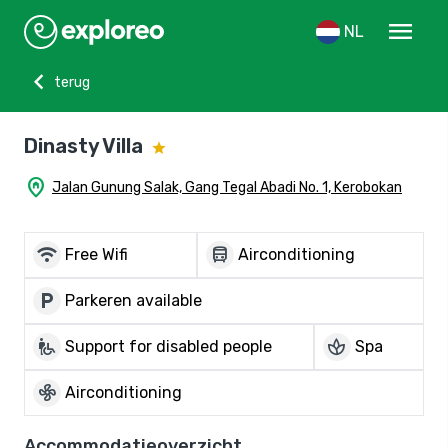
menu
NL
chevron_left
terug
Dinasty Villa
home_pin
Jalan Gunung Salak, Gang Tegal Abadi No. 1, Kerobokan
wifi
directions_bus
Free Wifi
Airconditioning
local_parking
Parkeren available
wheelchair_pickup
spa
Support for disabled people
Spa
mode_fan
Airconditioning
Accommodatieoverzicht