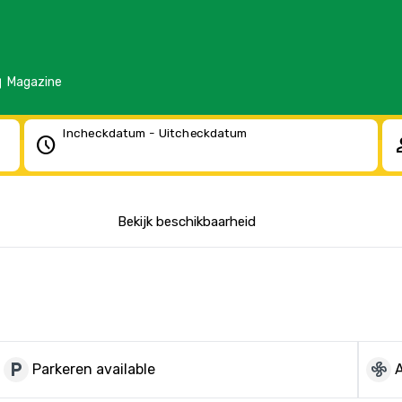
d
Magazine
Incheckdatum - Uitcheckdatum
schedule
pe
Bekijk beschikbaarheid
local_parking
mode_fan
Parkeren available