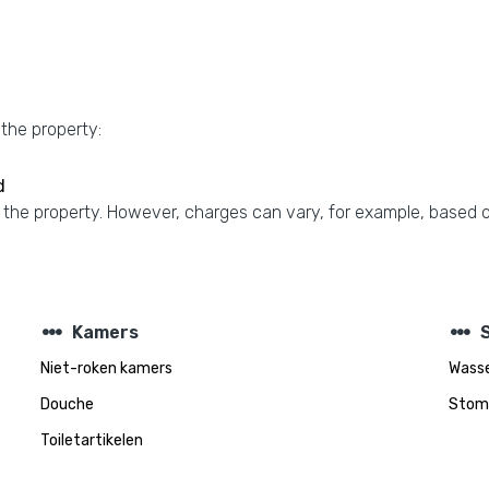
 the property:
d
 the property. However, charges can vary, for example, based o
steppers
steppers
Kamers
Niet-roken kamers
Wass
Douche
Stome
Toiletartikelen