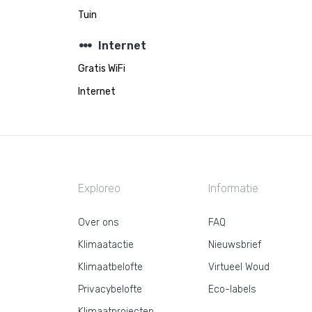
Tuin
steppers
Internet
Gratis WiFi
Internet
Exploreo
Informatie
Over ons
FAQ
Klimaatactie
Nieuwsbrief
Klimaatbelofte
Virtueel Woud
Privacybelofte
Eco-labels
Klimaatprojecten