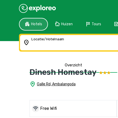
apartment
cottage
tour
fee
Hotels
Huizen
Tours
Locatie/Hotelnaam
location_on
Overzicht
Dinesh Homestay
home_pin
Galle Rd, Ambalangoda
wifi
Free Wifi