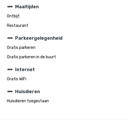
steppers
Maaltijden
Ontbijt
Restaurant
steppers
Parkeergelegenheid
Gratis parkeren
Gratis parkeren in de buurt
steppers
Internet
Gratis WiFi
steppers
Huisdieren
Huisdieren toegestaan