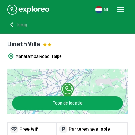
menu
NL
chevron_left
terug
Dineth Villa
home_pin
Maharamba Road, Talpe
Toon de locatie
wifi
local_parking
Free Wifi
Parkeren available