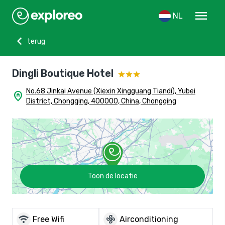
menu
NL
chevron_left
terug
Dingli Boutique Hotel
No.68 Jinkai Avenue (Xiexin Xingguang Tiandi), Yubei
home_pin
District, Chongqing, 400000, China, Chongqing
Toon de locatie
wifi
mode_fan
Free Wifi
Airconditioning