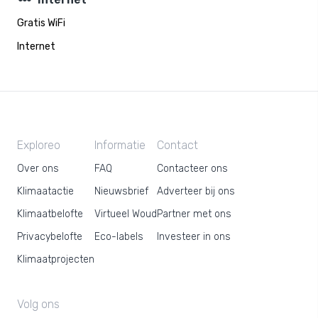
steppers
Gratis WiFi
Internet
Exploreo
Informatie
Contact
Over ons
FAQ
Contacteer ons
Klimaatactie
Nieuwsbrief
Adverteer bij ons
Klimaatbelofte
Virtueel Woud
Partner met ons
Privacybelofte
Eco-labels
Investeer in ons
Klimaatprojecten
Volg ons