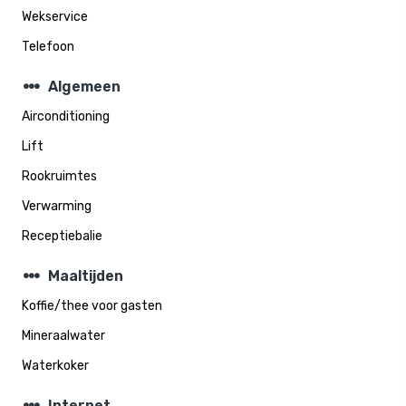
Wekservice
Telefoon
steppers
Algemeen
Airconditioning
Lift
Rookruimtes
Verwarming
Receptiebalie
steppers
Maaltijden
Koffie/thee voor gasten
Mineraalwater
Waterkoker
Internet