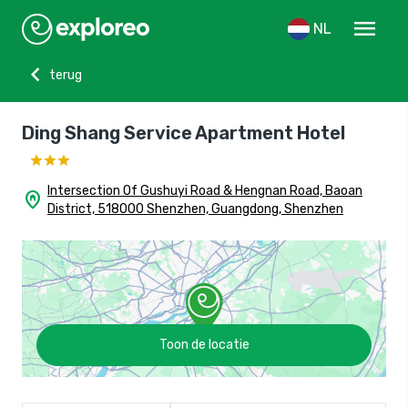
menu
NL
chevron_left
terug
Ding Shang Service Apartment Hotel
Intersection Of Gushuyi Road & Hengnan Road, Baoan
home_pin
District, 518000 Shenzhen, Guangdong, Shenzhen
Toon de locatie