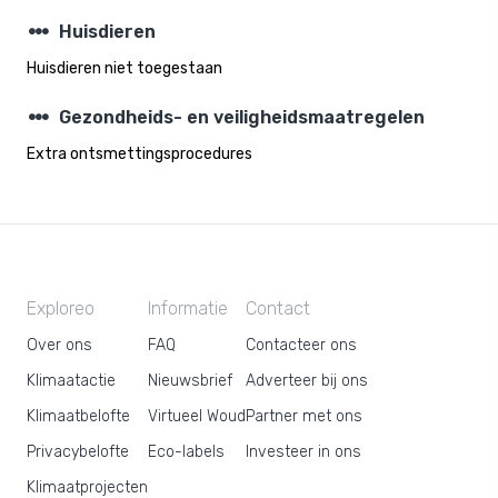
steppers
Huisdieren
Huisdieren niet toegestaan
steppers
Gezondheids- en veiligheidsmaatregelen
Extra ontsmettingsprocedures
Exploreo
Informatie
Contact
Over ons
FAQ
Contacteer ons
Klimaatactie
Nieuwsbrief
Adverteer bij ons
Klimaatbelofte
Virtueel Woud
Partner met ons
Privacybelofte
Eco-labels
Investeer in ons
Klimaatprojecten