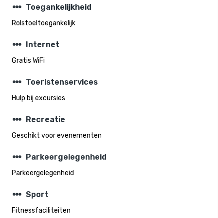
steppers
Toegankelijkheid
Rolstoeltoegankelijk
steppers
Internet
Gratis WiFi
steppers
Toeristenservices
Hulp bij excursies
steppers
Recreatie
Geschikt voor evenementen
steppers
Parkeergelegenheid
Parkeergelegenheid
steppers
Sport
Fitnessfaciliteiten