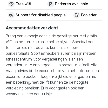
wifi
local_parking
Free Wifi
Parkeren available
wheelchair_pickup
ev_charger
Support for disabled people
Ecolader
Accommodatieoverzicht
Breng een avondje door in de gezellige bar. Met gratis
WiFi op het terrein kun je online blijven. Speciaal voor
toeristen die met de auto komen, is er een
parkeerplaats. Sportliefhebbers zullen blij zijn meteen
fitnesscentrum.,Voor vergaderingen is er: een
vergaderruimte en vergader- en presentatiefaciliteiten.
Vraag advies bij de excursiebalie van het hotel om een
excursie te boeken. Toegankelijkheid voor gasten met
een beperking: met de lift kunnen ze de hoogste
verdieping bereiken. Er is voor gasten ook een
wasmachine en een kluisje.