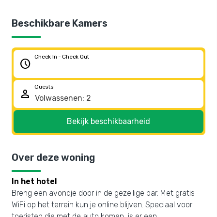
Beschikbare Kamers
Check In - Check Out
schedule
Guests
person
Bekijk beschikbaarheid
Over deze woning
In het hotel
Breng een avondje door in de gezellige bar. Met gratis
WiFi op het terrein kun je online blijven. Speciaal voor
toeristen die met de auto komen, is er een