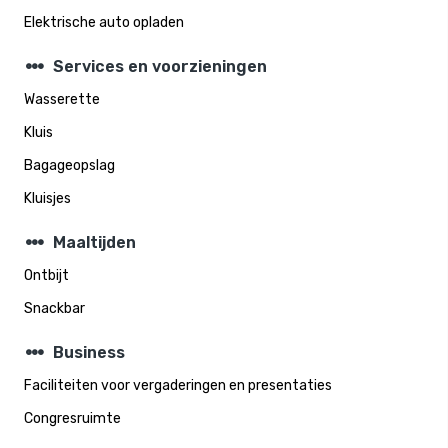
Elektrische auto opladen
steppers
Services en voorzieningen
Wasserette
Kluis
Bagageopslag
Kluisjes
steppers
Maaltijden
Ontbijt
Snackbar
steppers
Business
Faciliteiten voor vergaderingen en presentaties
Congresruimte