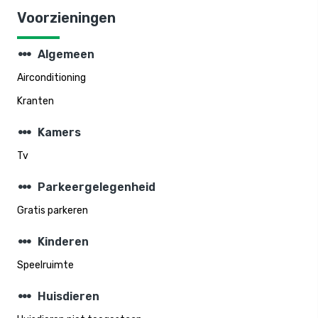
Voorzieningen
steppers
Algemeen
Airconditioning
Kranten
steppers
Kamers
Tv
steppers
Parkeergelegenheid
Gratis parkeren
steppers
Kinderen
Speelruimte
steppers
Huisdieren