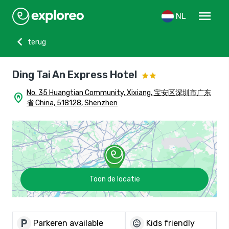
menu
NL
chevron_left
terug
Ding Tai An Express Hotel
No. 35 Huangtian Community, Xixiang, 宝安区深圳市广东
home_pin
省 China, 518128, Shenzhen
Toon de locatie
local_parking
child_care
Parkeren available
Kids friendly