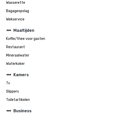
Wasserette
Bagageopslag
Wekservice
steppers
Maaltijden
Koffie/thee voor gasten
Restaurant
Mineraalwater
Waterkoker
steppers
Kamers
Tv
Slippers
Toiletartikelen
steppers
Business