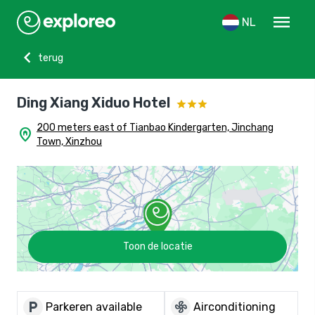
menu
NL
chevron_left
terug
Ding Xiang Xiduo Hotel
200 meters east of Tianbao Kindergarten, Jinchang
home_pin
Town, Xinzhou
Toon de locatie
local_parking
mode_fan
Parkeren available
Airconditioning