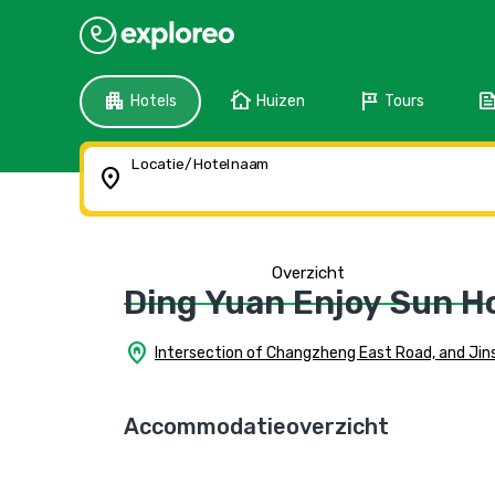
apartment
cottage
tour
fee
Hotels
Huizen
Tours
Locatie/Hotelnaam
location_on
Overzicht
Ding Yuan Enjoy Sun H
home_pin
Intersection of Changzheng East Road, and Jin
Accommodatieoverzicht