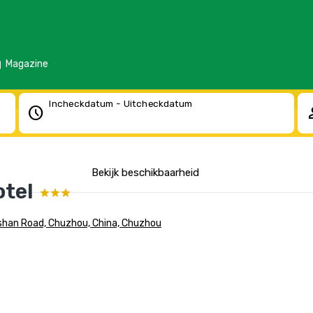
d
Magazine
Incheckdatum - Uitcheckdatum
schedule
pe
Bekijk beschikbaarheid
otel
shan Road, Chuzhou, China, Chuzhou