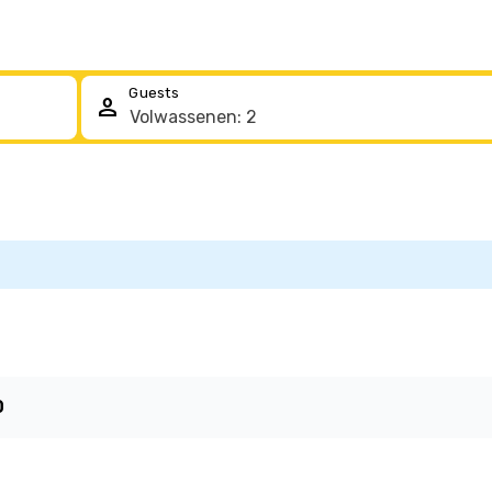
Guests
person
0