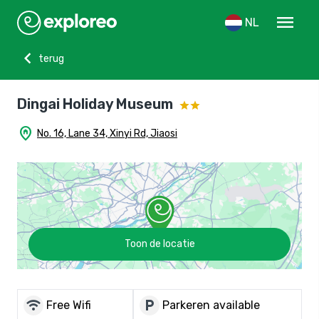
menu
NL
chevron_left
terug
Dingai Holiday Museum
home_pin
No. 16, Lane 34, Xinyi Rd, Jiaosi
Toon de locatie
wifi
local_parking
Free Wifi
Parkeren available