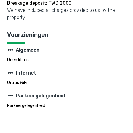
Breakage deposit: TWD 2000
We have included all charges provided to us by the
property.
Voorzieningen
steppers
Algemeen
Geen liften
steppers
Internet
Gratis WiFi
steppers
Parkeergelegenheid
Parkeergelegenheid