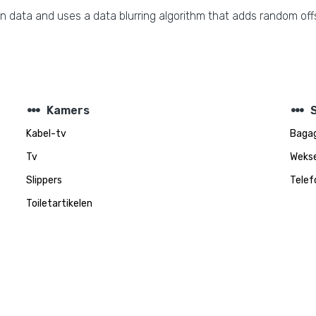
n data and uses a data blurring algorithm that adds random offs
steppers
steppers
Kamers
Kabel-tv
Baga
Tv
Wekse
Slippers
Telef
Toiletartikelen