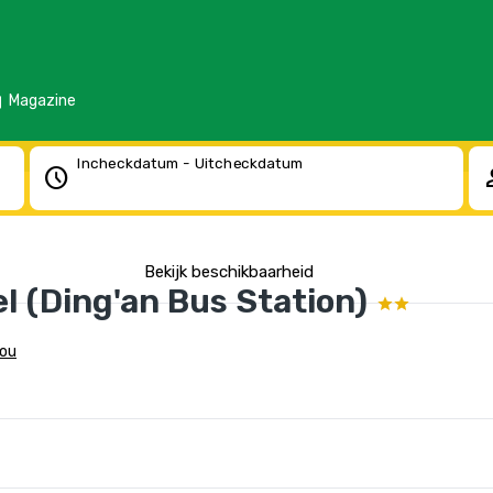
d
Magazine
Incheckdatum - Uitcheckdatum
schedule
pe
Bekijk beschikbaarheid
 (Ding'an Bus Station)
kou