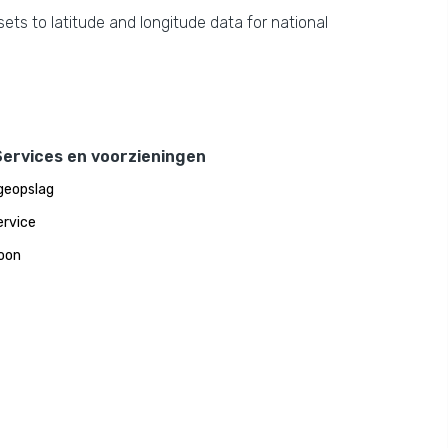
ets to latitude and longitude data for national
Services en voorzieningen
geopslag
rvice
oon