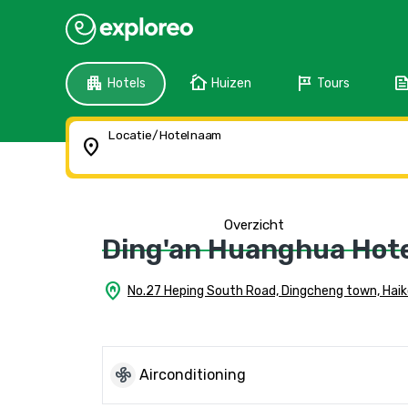
apartment
cottage
tour
fee
Hotels
Huizen
Tours
Locatie/Hotelnaam
location_on
Overzicht
Ding'an Huanghua Hotel
home_pin
No.27 Heping South Road, Dingcheng town, Hai
mode_fan
Airconditioning