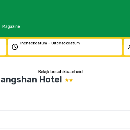
d
Magazine
Incheckdatum - Uitcheckdatum
schedule
pe
Bekijk beschikbaarheid
iangshan Hotel