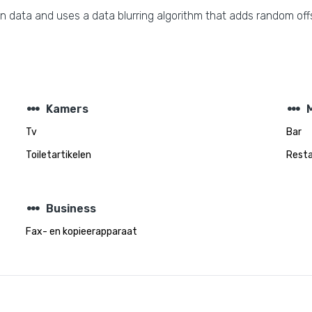
n data and uses a data blurring algorithm that adds random offs
steppers
steppers
Kamers
M
Tv
Bar
Toiletartikelen
Rest
steppers
Business
Fax- en kopieerapparaat