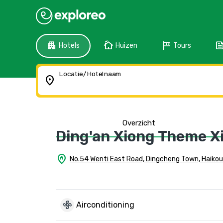
apartment
cottage
tour
fee
Hotels
Huizen
Tours
Locatie/Hotelnaam
location_on
Overzicht
Ding'an Xiong Theme X
home_pin
No.54 Wenti East Road, Dingcheng Town, Haikou
mode_fan
Airconditioning