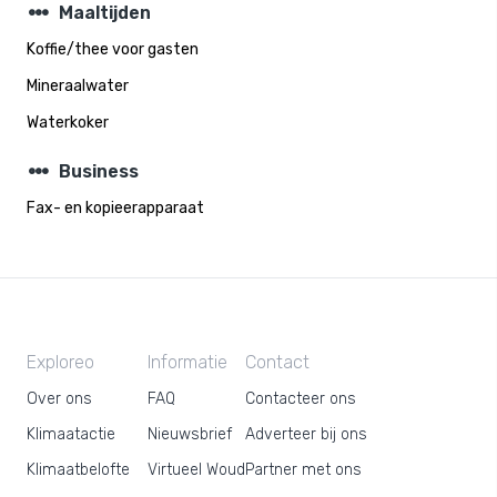
steppers
Maaltijden
Koffie/thee voor gasten
Mineraalwater
Waterkoker
steppers
Business
Fax- en kopieerapparaat
Exploreo
Informatie
Contact
Over ons
FAQ
Contacteer ons
Klimaatactie
Nieuwsbrief
Adverteer bij ons
Klimaatbelofte
Virtueel Woud
Partner met ons