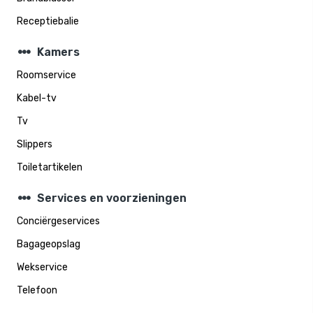
Receptiebalie
steppers
Kamers
Roomservice
Kabel-tv
Tv
Slippers
Toiletartikelen
steppers
Services en voorzieningen
Conciërgeservices
Bagageopslag
Wekservice
Telefoon