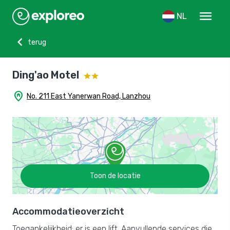
menu
NL
chevron_left
terug
Ding'ao Motel
home_pin
No. 211 East Yanerwan Road, Lanzhou
Toon de locatie
Accommodatieoverzicht
Toegankelijkheid: er is een lift. Aanvullende services die