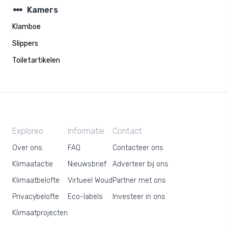
steppers
Kamers
Klamboe
Slippers
Toiletartikelen
Exploreo
Informatie
Contact
Over ons
FAQ
Contacteer ons
Klimaatactie
Nieuwsbrief
Adverteer bij ons
Klimaatbelofte
Virtueel Woud
Partner met ons
Privacybelofte
Eco-labels
Investeer in ons
Klimaatprojecten