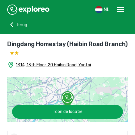
menu
NL
chevron_left
terug
Dingdang Homestay (Haibin Road Branch)
home_pin
1314, 13th Floor, 20 Haibin Road, Yantai
Toon de locatie