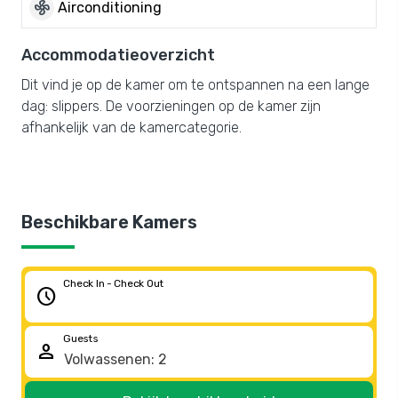
mode_fan
Airconditioning
Accommodatieoverzicht
Dit vind je op de kamer om te ontspannen na een lange
dag: slippers. De voorzieningen op de kamer zijn
afhankelijk van de kamercategorie.
Beschikbare Kamers
Check In - Check Out
schedule
Guests
person