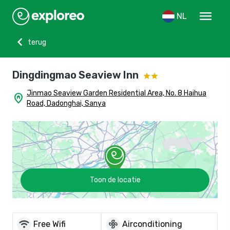
menu
NL
chevron_left
terug
Dingdingmao Seaview Inn
Jinmao Seaview Garden Residential Area, No. 8 Haihua
home_pin
Road, Dadonghai, Sanya
Toon de locatie
wifi
mode_fan
Free Wifi
Airconditioning