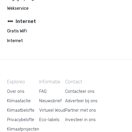
Wekservice
steppers
Internet
Gratis WiFi
Internet
Exploreo
Informatie
Contact
Over ons
FAQ
Contacteer ons
Klimaatactie
Nieuwsbrief
Adverteer bij ons
Klimaatbelofte
Virtueel Woud
Partner met ons
Privacybelofte
Eco-labels
Investeer in ons
Klimaatprojecten