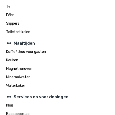
Tv
Föhn
Slippers
Toiletartikelen
steppers
Maaltijden
Koffie/thee voor gasten
Keuken
Magnetronoven
Mineraalwater
Waterkoker
steppers
Services en voorzieningen
Kluis
Bagageopslag