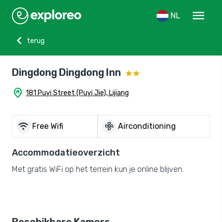
menu
NL
chevron_left
terug
Dingdong Dingdong Inn
home_pin
181 Puyi Street (Puyi Jie), Lijiang
wifi
mode_fan
Free Wifi
Airconditioning
Accommodatieoverzicht
Met gratis WiFi op het terrein kun je online blijven.