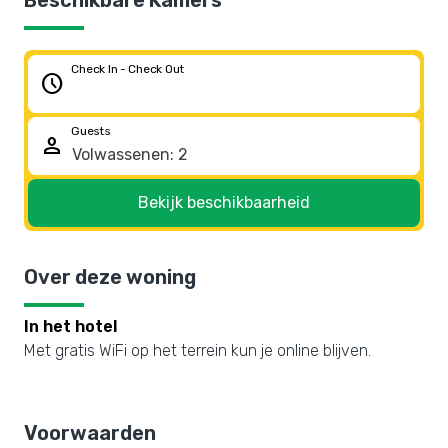
Beschikbare Kamers
Check In - Check Out
schedule
Guests
person
Bekijk beschikbaarheid
Over deze woning
In het hotel
Met gratis WiFi op het terrein kun je online blijven.
Voorwaarden