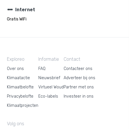
steppers
Internet
Gratis WiFi
Exploreo
Informatie
Contact
Over ons
FAQ
Contacteer ons
Klimaatactie
Nieuwsbrief
Adverteer bij ons
Klimaatbelofte
Virtueel Woud
Partner met ons
Privacybelofte
Eco-labels
Investeer in ons
Klimaatprojecten
Volg ons