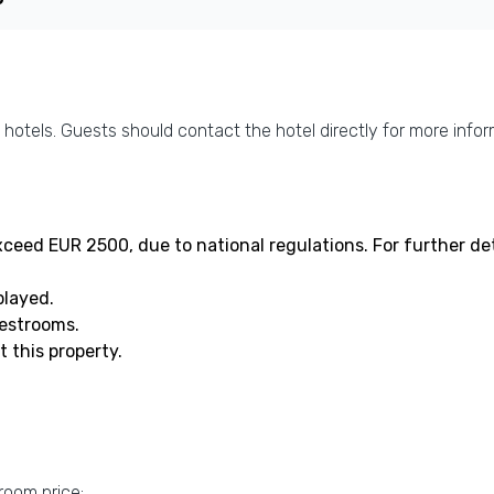
otels. Guests should contact the hotel directly for more infor
ceed EUR 2500, due to national regulations. For further det
played.
uestrooms.
 this property.
room price: