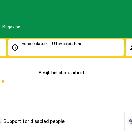
d
Magazine
Incheckdatum - Uitcheckdatum
schedule
pe
Bekijk beschikbaarheid
ckup
mode
Support for disabled people