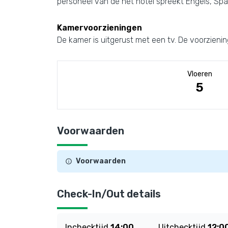
personeel van de het hotel spreekt Engels, Spaa
Kamervoorzieningen
De kamer is uitgerust met een tv. De voorzieni
Vloeren
5
Voorwaarden
Voorwaarden
Check-In/Out details
Inchecktijd
14:00
Uitchecktijd
12:0