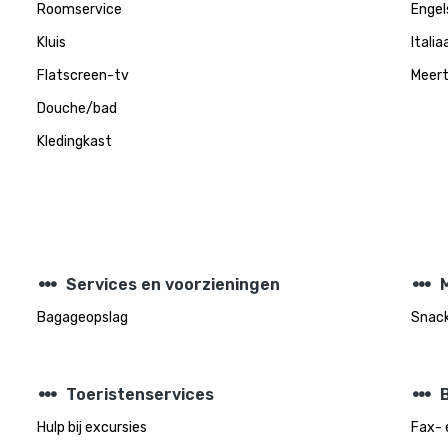
Roomservice
Engel
Kluis
Italia
Flatscreen-tv
Meert
Douche/bad
Kledingkast
steppers
steppers
Services en voorzieningen
M
Bagageopslag
Snac
steppers
steppers
Toeristenservices
Hulp bij excursies
Fax- 