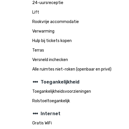
24-uursreceptie
Lift
Rookvrije accommodatie
Verwarming
Hulp bij tickets kopen
Terras
Versneld inchecken
Alle ruimtes niet-roken (openbaar en privé)
steppers
Toegankelijkheid
Toegankelijkheidsvoorzieningen
Rolstoeltoegankelijk
steppers
Internet
Gratis WiFi