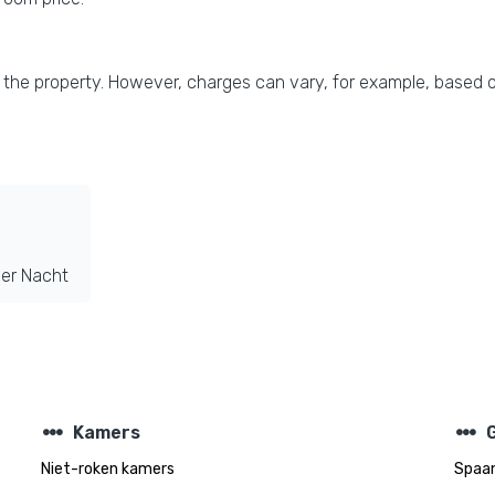
 the property. However, charges can vary, for example, based o
er Nacht
steppers
steppers
Kamers
Niet-roken kamers
Spaa