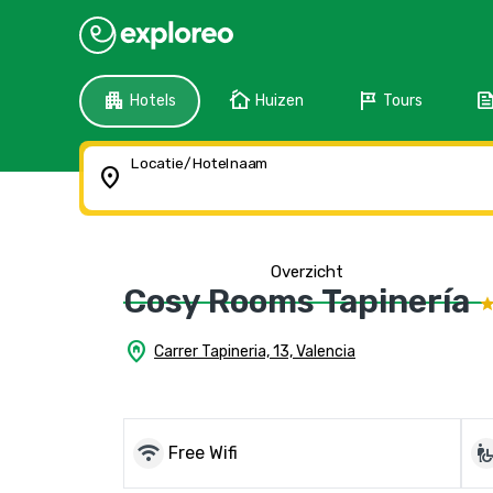
apartment
cottage
tour
fee
Hotels
Huizen
Tours
Locatie/Hotelnaam
location_on
Overzicht
Cosy Rooms Tapinería
home_pin
Carrer Tapineria, 13, Valencia
wifi
wheelchair_pi
Free Wifi