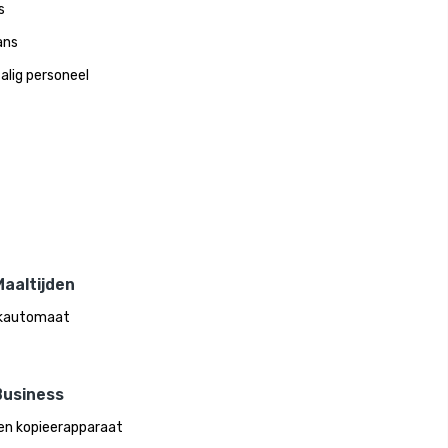
s
ans
alig personeel
aaltijden
kautomaat
Business
en kopieerapparaat