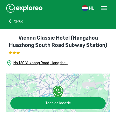
menu
NL
chevron_left
terug
Vienna Classic Hotel (Hangzhou
Huazhong South Road Subway Station)
home_pin
No.120 Yuzhang Road, Hangzhou
Toon de locatie