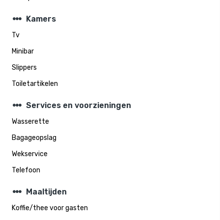
steppers
Kamers
Tv
Minibar
Slippers
Toiletartikelen
steppers
Services en voorzieningen
Wasserette
Bagageopslag
Wekservice
Telefoon
steppers
Maaltijden
Koffie/thee voor gasten