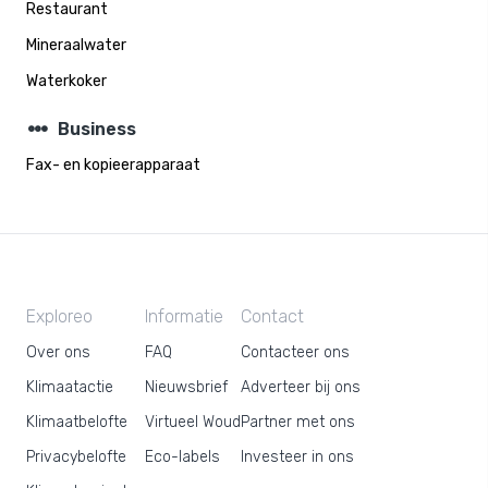
Restaurant
Mineraalwater
Waterkoker
steppers
Business
Fax- en kopieerapparaat
Exploreo
Informatie
Contact
Over ons
FAQ
Contacteer ons
Klimaatactie
Nieuwsbrief
Adverteer bij ons
Klimaatbelofte
Virtueel Woud
Partner met ons
Privacybelofte
Eco-labels
Investeer in ons