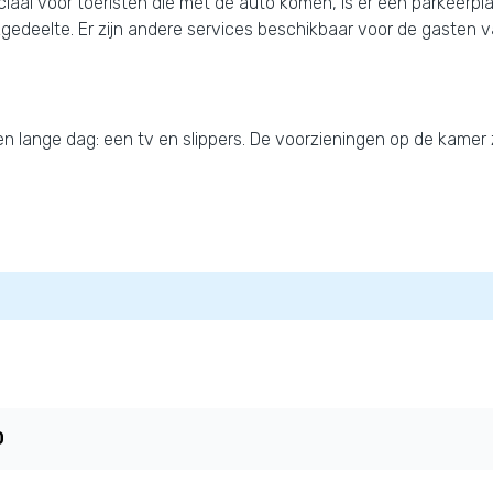
aal voor toeristen die met de auto komen, is er een parkeerplaat
edeelte. Er zijn andere services beschikbaar voor de gasten v
n lange dag: een tv en slippers. De voorzieningen op de kamer z
0