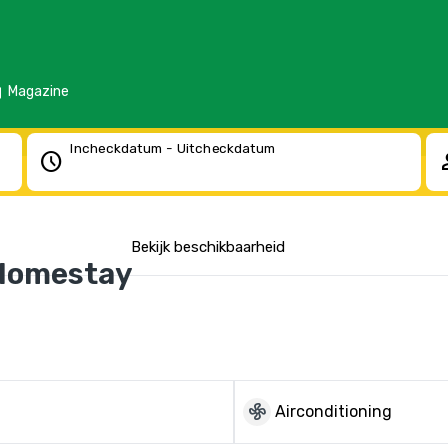
d
Magazine
Incheckdatum - Uitcheckdatum
schedule
pe
Bekijk beschikbaarheid
 Homestay
mode_fan
Airconditioning