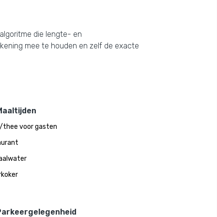
algoritme die lengte- en
rekening mee te houden en zelf de exacte
aaltijden
e/thee voor gasten
aurant
aalwater
koker
Parkeergelegenheid