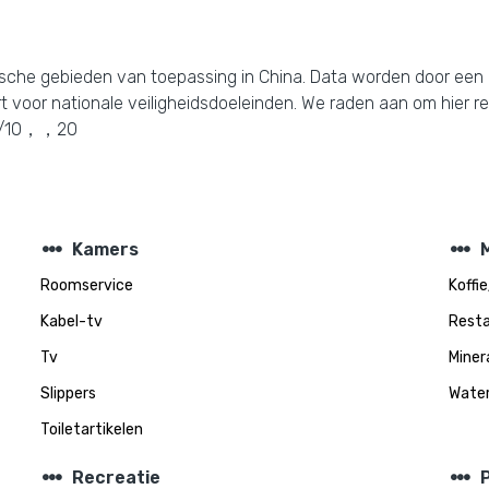
ische gebieden van toepassing in China. Data worden door een 
t voor nationale veiligheidsdoeleinden. We raden aan om hier 
. 5/10，，20
steppers
steppers
Kamers
M
Roomservice
Koffi
Kabel-tv
Rest
Tv
Miner
Slippers
Water
Toiletartikelen
steppers
steppers
Recreatie