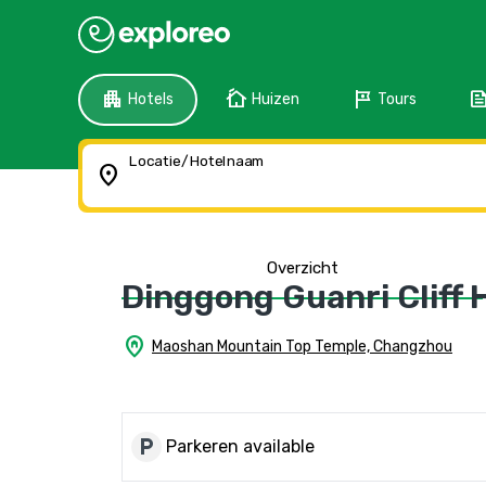
apartment
cottage
tour
fee
Hotels
Huizen
Tours
Locatie/Hotelnaam
location_on
Overzicht
Dinggong Guanri Cliff
home_pin
Maoshan Mountain Top Temple, Changzhou
local_parking
Parkeren available