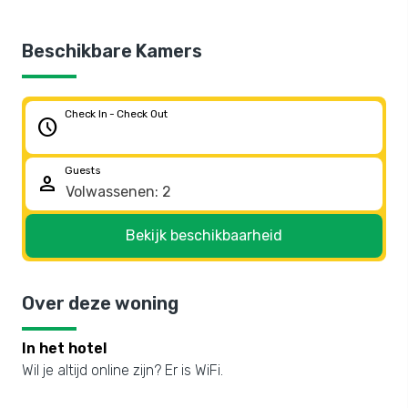
Beschikbare Kamers
Check In - Check Out
schedule
Guests
person
Bekijk beschikbaarheid
Over deze woning
In het hotel
Wil je altijd online zijn? Er is WiFi.