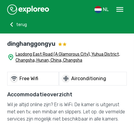
menu
NL
chevron_left
terug
dinghanggongyu
Laodong East Road (A Glamorous City), Yuhua District,
home_pin
Changsha, Hunan, China, Changsha
wifi
mode_fan
Free Wifi
Airconditioning
Accommodatieoverzicht
Wil je altijd online zijn? Er is WiFi. De kamer is uitgerust
met een tv, een minibar en slippers. Let op: de vermelde
services zijn mogelijk niet beschikbaar in alle kamers.