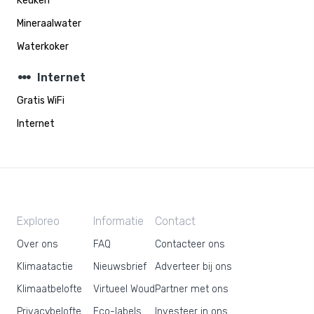
Keuken
Mineraalwater
Waterkoker
steppers
Internet
Gratis WiFi
Internet
Exploreo
Informatie
Contact
Over ons
FAQ
Contacteer ons
Klimaatactie
Nieuwsbrief
Adverteer bij ons
Klimaatbelofte
Virtueel Woud
Partner met ons
Privacybelofte
Eco-labels
Investeer in ons