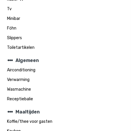
Tv
Minibar
Föhn
Slippers
Toiletartikelen
steppers
Algemeen
Airconditioning
Verwarming
Wasmachine
Receptiebalie
steppers
Maaltijden
Koffie/thee voor gasten