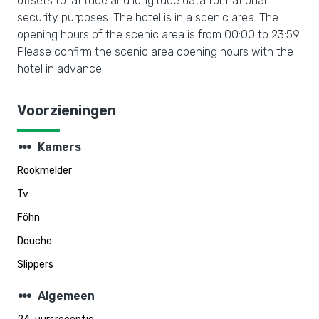
offsets to latitude and longitude data for national
security purposes. The hotel is in a scenic area. The
opening hours of the scenic area is from 00:00 to 23:59.
Please confirm the scenic area opening hours with the
hotel in advance.
Voorzieningen
steppers
Kamers
Rookmelder
Tv
Föhn
Douche
Slippers
steppers
Algemeen