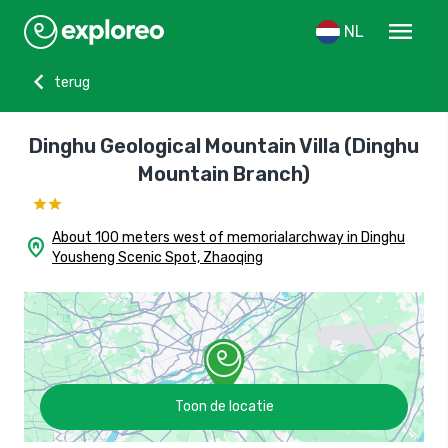
menu
NL
chevron_left
terug
Dinghu Geological Mountain Villa (Dinghu
Mountain Branch)
About 100 meters west of memorialarchway in Dinghu
home_pin
Yousheng Scenic Spot, Zhaoqing
Toon de locatie