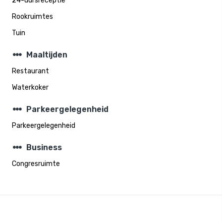
24-uursreceptie
Rookruimtes
Tuin
steppers
Maaltijden
Restaurant
Waterkoker
steppers
Parkeergelegenheid
Parkeergelegenheid
steppers
Business
Congresruimte