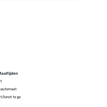
aaltijden
jt
kautomaat
jt/lunch to go