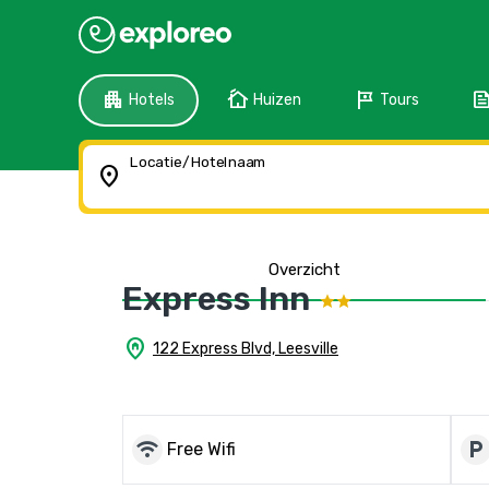
apartment
cottage
tour
fee
Hotels
Huizen
Tours
Locatie/Hotelnaam
location_on
Overzicht
Express Inn
home_pin
122 Express Blvd, Leesville
wifi
local_parking
Free Wifi