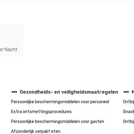
er Nacht
steppers
steppers
Gezondheids- en veiligheidsmaatregelen
M
Persoonlijke beschermingsmiddelen voor personeel
Ontbi
Extra ontsmettingsprocedures
Snac
Persoonlijke beschermingsmiddelen voor gasten
Ontbi
Afzonderlijk verpakt eten