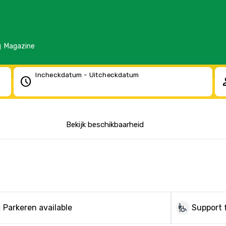
d
Magazine
Incheckdatum - Uitcheckdatum
schedule
pe
Bekijk beschikbaarheid
wheelchair_pickup
Parkeren available
Support 