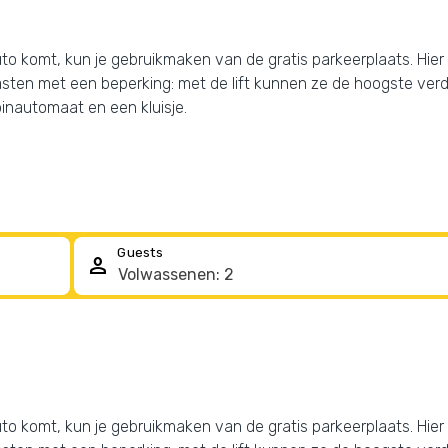
 de auto komt, kun je gebruikmaken van de gratis parkeerplaats. Hie
sten met een beperking: met de lift kunnen ze de hoogste verdi
inautomaat en een kluisje.
Guests
person
 de auto komt, kun je gebruikmaken van de gratis parkeerplaats. Hie