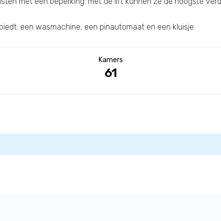
sten met een beperking: met de lift kunnen ze de hoogste verd
 biedt: een wasmachine, een pinautomaat en een kluisje.
Kamers
61