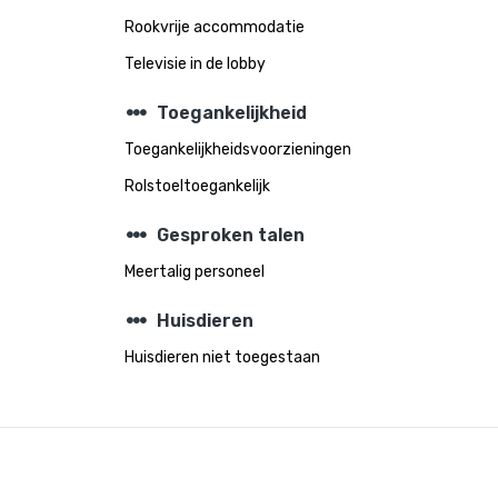
Rookvrije accommodatie
Televisie in de lobby
steppers
Toegankelijkheid
Toegankelijkheidsvoorzieningen
Rolstoeltoegankelijk
steppers
Gesproken talen
Meertalig personeel
steppers
Huisdieren
Huisdieren niet toegestaan