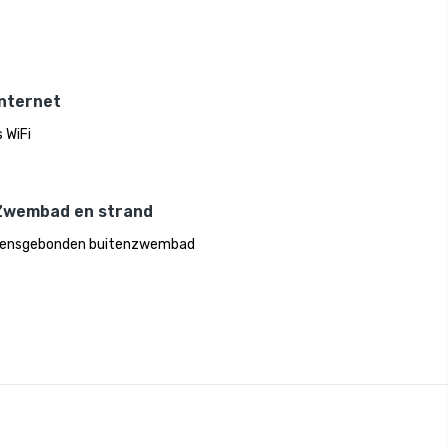
Internet
 WiFi
Zwembad en strand
oensgebonden buitenzwembad