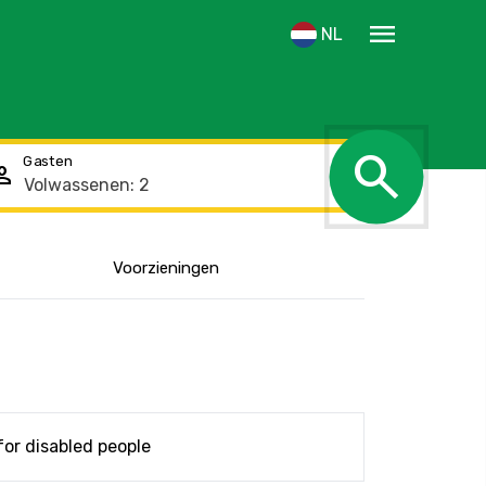
menu
NL
search
Gasten
rson
Voorzieningen
Toon de locatie
for disabled people