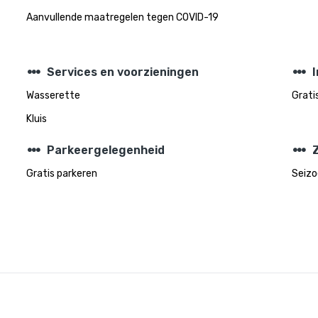
Aanvullende maatregelen tegen COVID-19
steppers
steppers
Services en voorzieningen
Wasserette
Gratis
Kluis
steppers
steppers
Parkeergelegenheid
Gratis parkeren
Seiz