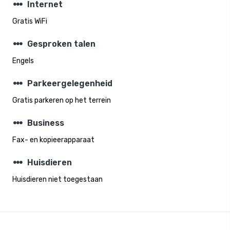
steppers
Internet
Gratis WiFi
steppers
Gesproken talen
Engels
steppers
Parkeergelegenheid
Gratis parkeren op het terrein
steppers
Business
Fax- en kopieerapparaat
steppers
Huisdieren
Huisdieren niet toegestaan