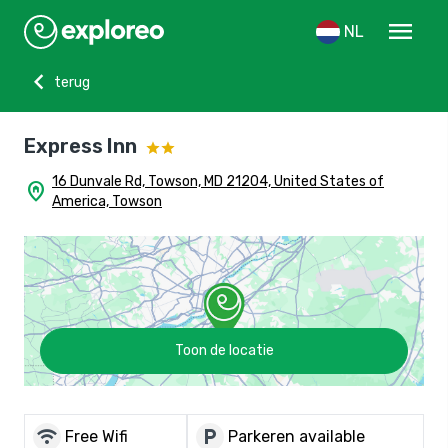
menu
NL
chevron_left
terug
Express Inn
16 Dunvale Rd, Towson, MD 21204, United States of
home_pin
America, Towson
Toon de locatie
wifi
local_parking
Free Wifi
Parkeren available