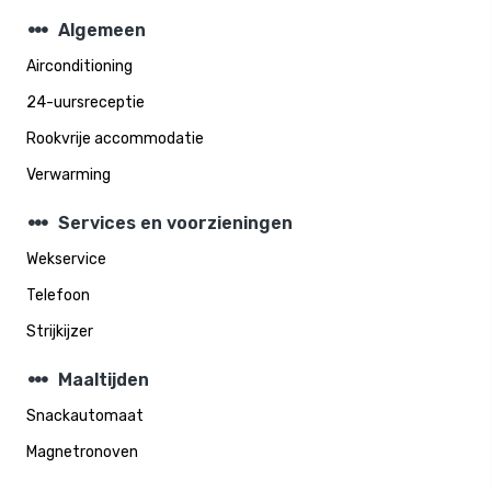
steppers
Algemeen
Airconditioning
24-uursreceptie
Rookvrije accommodatie
Verwarming
steppers
Services en voorzieningen
Wekservice
Telefoon
Strijkijzer
steppers
Maaltijden
Snackautomaat
Magnetronoven