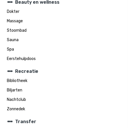
steppers
Beauty en wellness
Dokter
Massage
Stoombad
Sauna
Spa
Eerstehulpdoos
steppers
Recreatie
Bibliotheek
Biljarten
Nachtclub
Zonnedek
steppers
Transfer