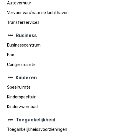
Autoverhuur
Vervoer van/naar de luchthaven
Transferservices
steppers
Business
Businesscentrum
Fax
Congresruimte
steppers
Kinderen
Speelruimte
Kinderspeeltuin
Kinderzwembad
steppers
Toegankelijkheid
Toegankelijkheidsvoorzieningen