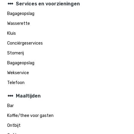
steppers
Services en voorzieningen
Bagageopslag
Wasserette
Kluis
Conciërgeservices
Stomerij
Bagageopslag
Wekservice
Telefoon
steppers
Maaltijden
Bar
Koffie/thee voor gasten
Ontbijt