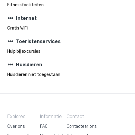
Fitnessfaciliteiten
steppers
Internet
Gratis WiFi
steppers
Toeristenservices
Hulp bij excursies
steppers
Huisdieren
Huisdieren niet toegestaan
Exploreo
Informatie
Contact
Over ons
FAQ
Contacteer ons