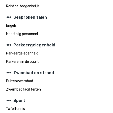
Rolstoeltoegankelijk
steppers
Gesproken talen
Engels
Meertalig personeel
steppers
Parkeergelegenheid
Parkeergelegenheid
Parkeren in de buurt
steppers
Zwembad en strand
Buitenzwembad
Zwembadfaciliteiten
steppers
Sport
Tafeltennis