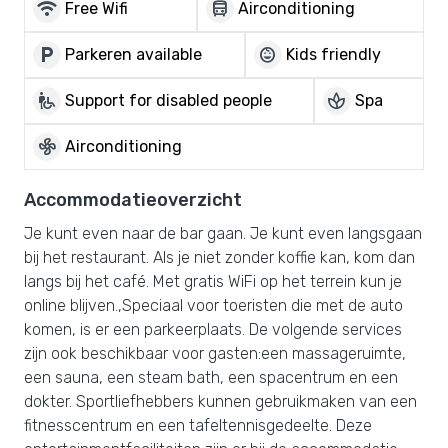
wifi
directions_bus
Free Wifi
Airconditioning
local_parking
child_care
Parkeren available
Kids friendly
wheelchair_pickup
spa
Support for disabled people
Spa
mode_fan
Airconditioning
Accommodatieoverzicht
Je kunt even naar de bar gaan. Je kunt even langsgaan
bij het restaurant. Als je niet zonder koffie kan, kom dan
langs bij het café. Met gratis WiFi op het terrein kun je
online blijven.,Speciaal voor toeristen die met de auto
komen, is er een parkeerplaats. De volgende services
zijn ook beschikbaar voor gasten:een massageruimte,
een sauna, een steam bath, een spacentrum en een
dokter. Sportliefhebbers kunnen gebruikmaken van een
fitnesscentrum en een tafeltennisgedeelte. Deze