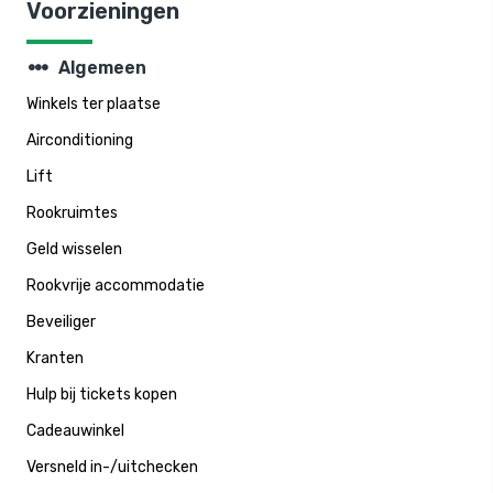
Voorzieningen
steppers
Algemeen
Winkels ter plaatse
Airconditioning
Lift
Rookruimtes
Geld wisselen
Rookvrije accommodatie
Beveiliger
Kranten
Hulp bij tickets kopen
Cadeauwinkel
Versneld in-/uitchecken