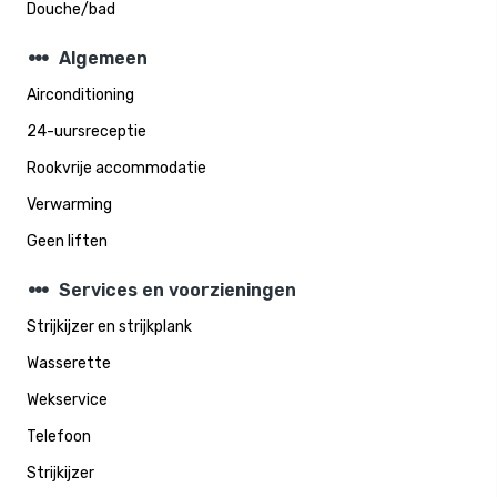
Douche/bad
steppers
Algemeen
Airconditioning
24-uursreceptie
Rookvrije accommodatie
Verwarming
Geen liften
steppers
Services en voorzieningen
Strijkijzer en strijkplank
Wasserette
Wekservice
Telefoon
Strijkijzer