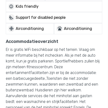
child_care
Kids friendly
wheelchair_pickup
Support for disabled people
mode_fan
pets
Airconditioning
Airconditioning
Accommodatieoverzicht
Er is gratis WiFi beschikbaar op het terrein. Vraag om
meer informatie bij het inchecken. Als je met de auto
komt, kun je gratis parkeren. Sportliefhebbers zullen blij
zijn meteen fitnesscentrum. Deze
entertainmentfaciliteiten zijn er bij de accommodatie:
een barbecuegedeelte.,Toeristen die niet zonder
zwemmen kunnen, waarderen een zwembad and een
buitenzwembad. Huisdieren zijn hier welkom.
Aanvullende services die het minihotel aan gasten
biedt: een wasmachine en strijkfaciliteiten. Het
personeel van de het minihotel spreekt Engels. De