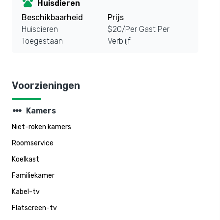
pets
Huisdieren
Beschikbaarheid
Prijs
Huisdieren
$20/Per Gast Per
Toegestaan
Verblijf
Voorzieningen
steppers
Kamers
Niet-roken kamers
Roomservice
Koelkast
Familiekamer
Kabel-tv
Flatscreen-tv