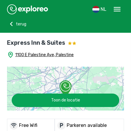
menu
NL
chevron_left
terug
Express Inn & Suites
home_pin
1100 E Palestine Ave, Palestine
Toon de locatie
wifi
local_parking
Free Wifi
Parkeren available