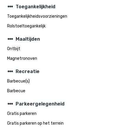
steppers
Toegankelijkheid
Toegankelijkheidsvoorzieningen
Rolstoeltoegankelijk
steppers
Maaltijden
Ontbijt
Magnetronoven
steppers
Recreatie
Barbecue(s)
Barbecue
steppers
Parkeergelegenheid
Gratis parkeren
Gratis parkeren op het terrein