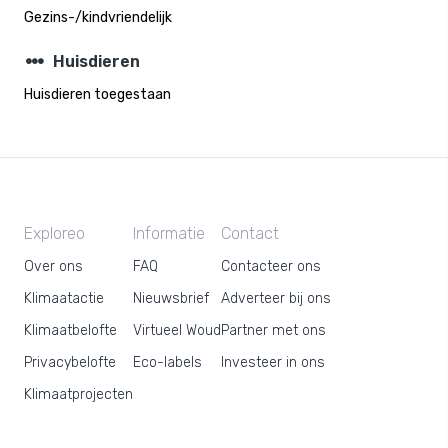
Gezins-/kindvriendelijk
steppers
Huisdieren
Huisdieren toegestaan
Exploreo
Informatie
Contact
Over ons
FAQ
Contacteer ons
Klimaatactie
Nieuwsbrief
Adverteer bij ons
Klimaatbelofte
Virtueel Woud
Partner met ons
Privacybelofte
Eco-labels
Investeer in ons
Klimaatprojecten