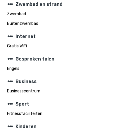
steppers
Zwembad en strand
Zwembad
Buitenzwembad
steppers
Internet
Gratis WiFi
steppers
Gesproken talen
Engels
steppers
Business
Businesscentrum
steppers
Sport
Fitnessfaciliteiten
steppers
Kinderen