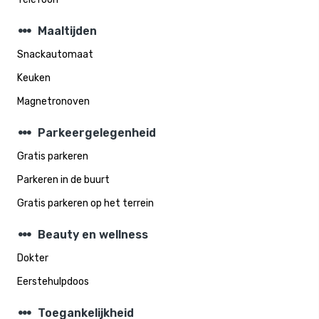
steppers
Maaltijden
Snackautomaat
Keuken
Magnetronoven
steppers
Parkeergelegenheid
Gratis parkeren
Parkeren in de buurt
Gratis parkeren op het terrein
steppers
Beauty en wellness
Dokter
Eerstehulpdoos
steppers
Toegankelijkheid