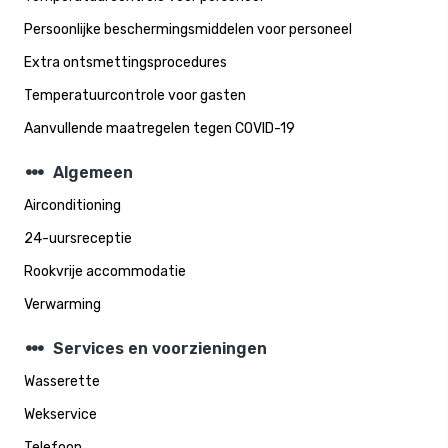
Persoonlijke beschermingsmiddelen voor personeel
Extra ontsmettingsprocedures
Temperatuurcontrole voor gasten
Aanvullende maatregelen tegen COVID-19
steppers
Algemeen
Airconditioning
24-uursreceptie
Rookvrije accommodatie
Verwarming
steppers
Services en voorzieningen
Wasserette
Wekservice
Telefoon