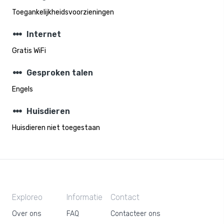
Toegankelijkheidsvoorzieningen
steppers
Internet
Gratis WiFi
steppers
Gesproken talen
Engels
steppers
Huisdieren
Huisdieren niet toegestaan
Exploreo
Informatie
Contact
Over ons
FAQ
Contacteer ons