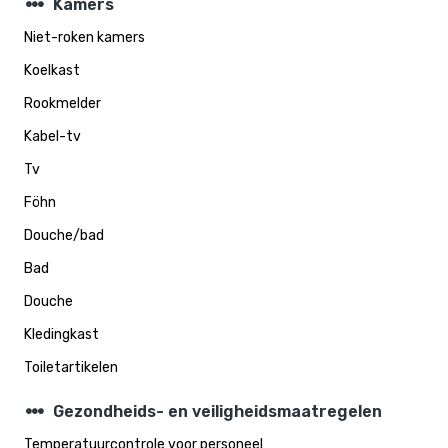
steppers
Kamers
Niet-roken kamers
Koelkast
Rookmelder
Kabel-tv
Tv
Föhn
Douche/bad
Bad
Douche
Kledingkast
Toiletartikelen
steppers
Gezondheids- en veiligheidsmaatregelen
Temperatuurcontrole voor personeel