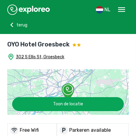
menu
NL
chevron_left
terug
OYO Hotel Groesbeck
home_pin
302 S Ellis St, Groesbeck
Toon de locatie
wifi
local_parking
Free Wifi
Parkeren available