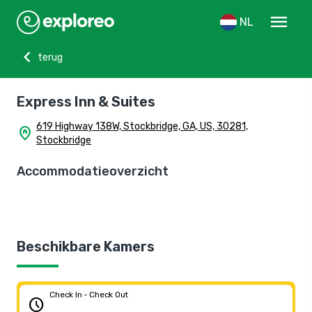
menu
NL
chevron_left
terug
Express Inn & Suites
619 Highway 138W, Stockbridge, GA, US, 30281,
home_pin
Stockbridge
Accommodatieoverzicht
Beschikbare Kamers
Check In - Check Out
schedule