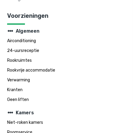
Voorzieningen
steppers
Algemeen
Airconditioning
24-uursreceptie
Rookruimtes
Rookvrije accommodatie
Verwarming
Kranten
Geen liften
steppers
Kamers
Niet-roken kamers
Roomservice