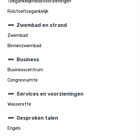
Toegankelijkheidsvoorzieningen
Rolstoeltoegankelijk
steppers
Zwembad en strand
Zwembad
Binnenzwembad
steppers
Business
Businesscentrum
Congresruimte
steppers
Services en voorzieningen
Wasserette
steppers
Gesproken talen
Engels