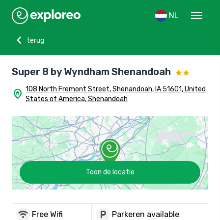
menu
NL
chevron_left
terug
Super 8 by Wyndham Shenandoah
108 North Fremont Street, Shenandoah, IA 51601, United
home_pin
States of America, Shenandoah
Toon de locatie
wifi
local_parking
Free Wifi
Parkeren available