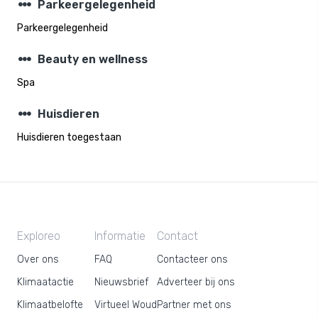
steppers
Parkeergelegenheid
Parkeergelegenheid
steppers
Beauty en wellness
Spa
steppers
Huisdieren
Huisdieren toegestaan
Exploreo
Informatie
Contact
Over ons
FAQ
Contacteer ons
Klimaatactie
Nieuwsbrief
Adverteer bij ons
Klimaatbelofte
Virtueel Woud
Partner met ons