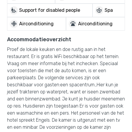
wheelchair_pickup
spa
Support for disabled people
Spa
mode_fan
pets
Airconditioning
Airconditioning
Accommodatieoverzicht
Proef de lokale keuken en doe rustig aan in het
restaurant. Er is gratis WiFi beschikbaar op het terrein.
Vraag om meer informatie bij het inchecken. Speciaal
voor toeristen die met de auto komen, is er een
parkeerplaats. De volgende services zijn ook
beschikbaar voor gasten:een spacentrum.,Hier kun je
jezelf trakteren op waterpret, want er iseen zwembad
and een binnenzwembad. Je kunt je huisdier meenemen
op reis. Huisdieren zijn toegestaan Er is voor gasten ook
een wasmachine en een pers. Het personeel van de het
hotel spreekt Engels. De kamer is uitgerust met een tv
en een minibar. De voorzieningen op de kamer zijn