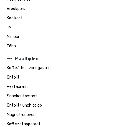
Broekpers
Koelkast
Tv
Minibar
Föhn
steppers
Maaltijden
Koffie/thee voor gasten
Ontbijt
Restaurant
Snackautomaat
Ontbijt/lunch to go
Magnetronoven
Koffiezetapparaat