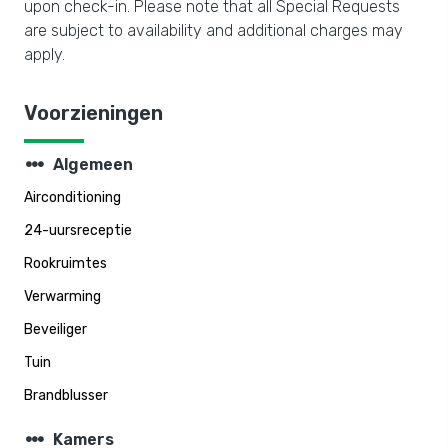
upon check-in. Please note that all Special Requests
are subject to availability and additional charges may
apply.
Voorzieningen
steppers
Algemeen
Airconditioning
24-uursreceptie
Rookruimtes
Verwarming
Beveiliger
Tuin
Brandblusser
steppers
Kamers