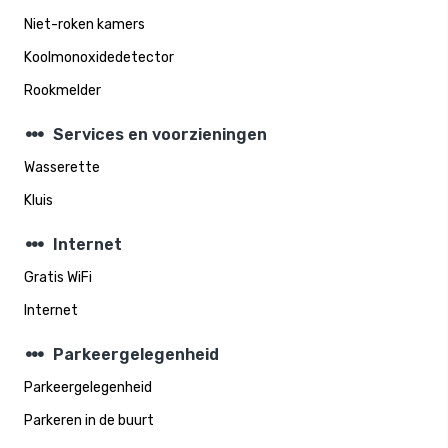
Niet-roken kamers
Koolmonoxidedetector
Rookmelder
steppers
Services en voorzieningen
Wasserette
Kluis
steppers
Internet
Gratis WiFi
Internet
steppers
Parkeergelegenheid
Parkeergelegenheid
Parkeren in de buurt