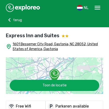
menu
NL
chevron_left
terug
Express Inn and Suites
1601 Bessemer City Road, Gastonia, NC 28052, United
home_pin
States of America, Gastonia
Toon de locatie
wifi
local_parking
Free Wifi
Parkeren available