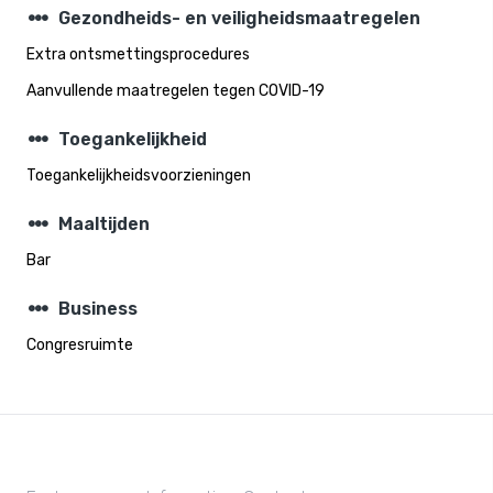
steppers
Gezondheids- en veiligheidsmaatregelen
Extra ontsmettingsprocedures
Aanvullende maatregelen tegen COVID-19
steppers
Toegankelijkheid
Toegankelijkheidsvoorzieningen
steppers
Maaltijden
Bar
steppers
Business
Congresruimte