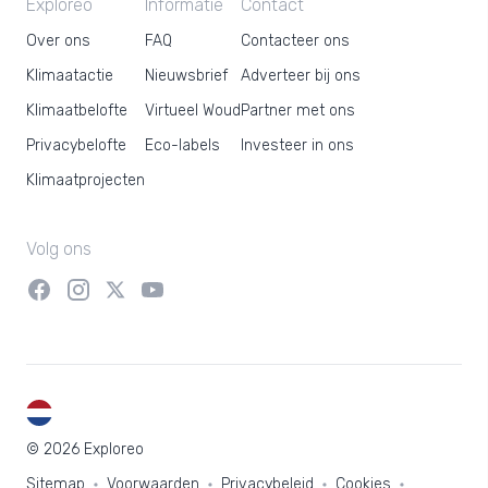
Exploreo
Informatie
Contact
Over ons
FAQ
Contacteer ons
Klimaatactie
Nieuwsbrief
Adverteer bij ons
Klimaatbelofte
Virtueel Woud
Partner met ons
Privacybelofte
Eco-labels
Investeer in ons
Klimaatprojecten
Volg ons
NL
© 2026 Exploreo
Sitemap
Voorwaarden
Privacybeleid
Cookies