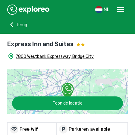
menu
NL
chevron_left
terug
Express Inn and Suites
home_pin
7800 Westbank Expressway, Bridge City
Toon de locatie
wifi
local_parking
Free Wifi
Parkeren available