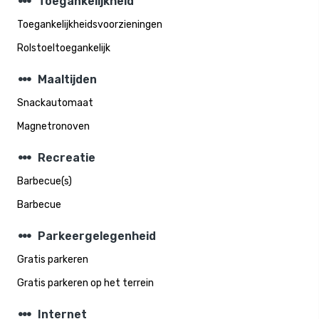
steppers
Toegankelijkheid
Toegankelijkheidsvoorzieningen
Rolstoeltoegankelijk
steppers
Maaltijden
Snackautomaat
Magnetronoven
steppers
Recreatie
Barbecue(s)
Barbecue
steppers
Parkeergelegenheid
Gratis parkeren
Gratis parkeren op het terrein
steppers
Internet