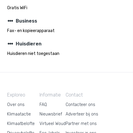
Gratis WiFi
steppers
Business
Fax- en kopieerapparaat
steppers
Huisdieren
Huisdieren niet toegestaan
Exploreo
Informatie
Contact
Over ons
FAQ
Contacteer ons
Klimaatactie
Nieuwsbrief
Adverteer bij ons
Klimaatbelofte
Virtueel Woud
Partner met ons