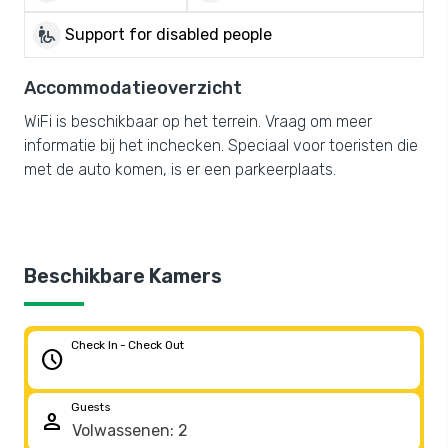
wheelchair_pickup
Support for disabled people
Accommodatieoverzicht
WiFi is beschikbaar op het terrein. Vraag om meer
informatie bij het inchecken. Speciaal voor toeristen die
met de auto komen, is er een parkeerplaats.
Beschikbare Kamers
Check In - Check Out
schedule
Guests
person