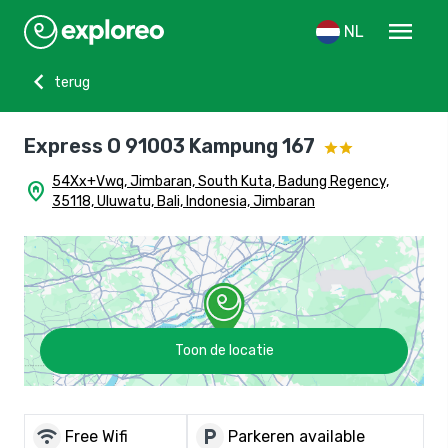
menu
NL
chevron_left
terug
Express O 91003 Kampung 167
54Xx+Vwq, Jimbaran, South Kuta, Badung Regency,
home_pin
35118, Uluwatu, Bali, Indonesia, Jimbaran
Toon de locatie
wifi
local_parking
Free Wifi
Parkeren available