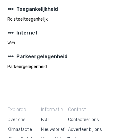
steppers
Toegankelijkheid
Rolstoeltoegankelijk
steppers
Internet
WiFi
steppers
Parkeergelegenheid
Parkeergelegenheid
Exploreo
Informatie
Contact
Over ons
FAQ
Contacteer ons
Klimaatactie
Nieuwsbrief
Adverteer bij ons