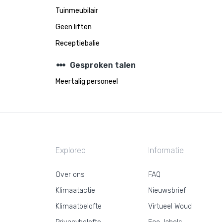
Tuinmeubilair
Geen liften
Receptiebalie
steppers
Gesproken talen
Meertalig personeel
Exploreo
Informatie
Over ons
FAQ
Klimaatactie
Nieuwsbrief
Klimaatbelofte
Virtueel Woud