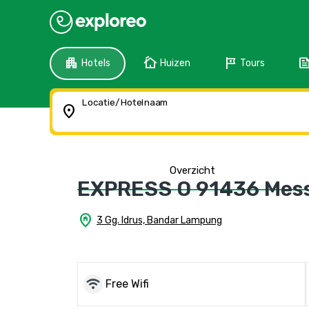
apartment
cottage
tour
fee
Hotels
Huizen
Tours
Locatie/Hotelnaam
location_on
Overzicht
EXPRESS O 91436 Mes
home_pin
3 Gg. Idrus, Bandar Lampung
wifi
Free Wifi