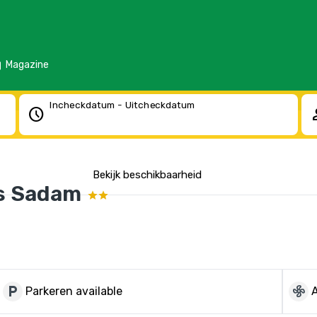
d
Magazine
Incheckdatum - Uitcheckdatum
schedule
pe
Bekijk beschikbaarheid
s Sadam
local_parking
mode_fan
Parkeren available