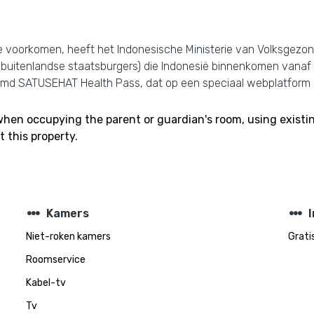
e voorkomen, heeft het Indonesische Ministerie van Volksgezo
ls buitenlandse staatsburgers) die Indonesië binnenkomen vanaf
naamd SATUSEHAT Health Pass, dat op een speciaal webplatform
 when occupying the parent or guardian's room, using existi
 this property.
steppers
steppers
Kamers
Niet-roken kamers
Gratis
Roomservice
Kabel-tv
Tv