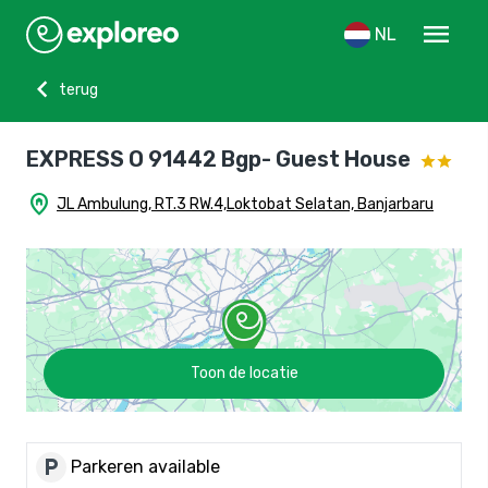
menu
NL
chevron_left
terug
EXPRESS O 91442 Bgp- Guest House
home_pin
JL Ambulung, RT.3 RW.4,Loktobat Selatan, Banjarbaru
Toon de locatie
local_parking
Parkeren available