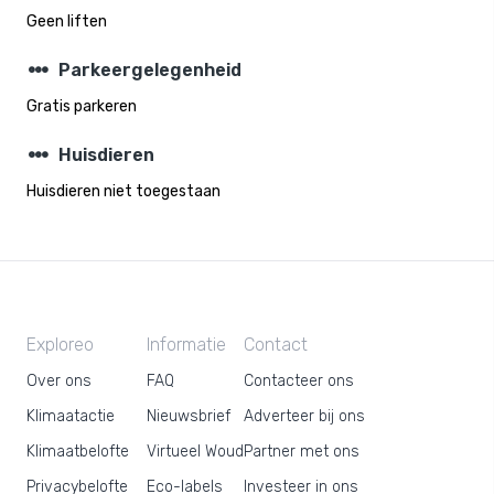
Geen liften
steppers
Parkeergelegenheid
Gratis parkeren
steppers
Huisdieren
Huisdieren niet toegestaan
Exploreo
Informatie
Contact
Over ons
FAQ
Contacteer ons
Klimaatactie
Nieuwsbrief
Adverteer bij ons
Klimaatbelofte
Virtueel Woud
Partner met ons
Privacybelofte
Eco-labels
Investeer in ons