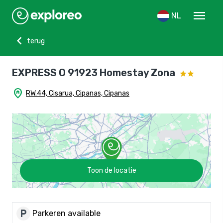
menu
NL
chevron_left
terug
EXPRESS O 91923 Homestay Zona
home_pin
RW.44, Cisarua, Cipanas, Cipanas
Toon de locatie
local_parking
Parkeren available