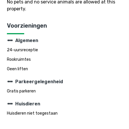
No pets and no service animals are allowed at this
property.
Voorzieningen
steppers
Algemeen
24-uursreceptie
Rookruimtes
Geen liften
steppers
Parkeergelegenheid
Gratis parkeren
steppers
Huisdieren
Huisdieren niet toegestaan