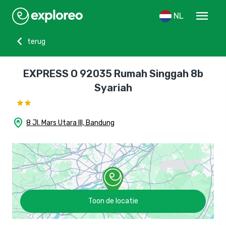
menu
NL
chevron_left
terug
EXPRESS O 92035 Rumah Singgah 8b
Syariah
home_pin
8 Jl. Mars Utara III, Bandung
Toon de locatie