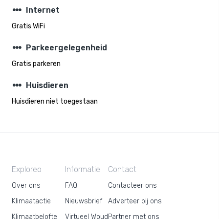
steppers
Internet
Gratis WiFi
steppers
Parkeergelegenheid
Gratis parkeren
steppers
Huisdieren
Huisdieren niet toegestaan
Exploreo
Informatie
Contact
Over ons
FAQ
Contacteer ons
Klimaatactie
Nieuwsbrief
Adverteer bij ons
Klimaatbelofte
Virtueel Woud
Partner met ons