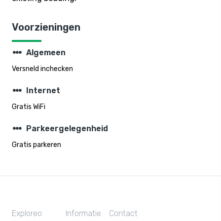
Voorzieningen
steppers
Algemeen
Versneld inchecken
steppers
Internet
Gratis WiFi
steppers
Parkeergelegenheid
Gratis parkeren
Exploreo
Informatie
Contact