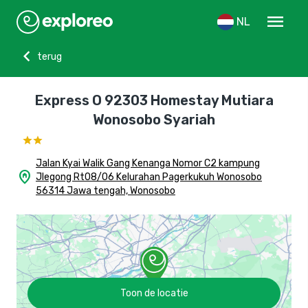
menu
NL
chevron_left
terug
Express O 92303 Homestay Mutiara
Wonosobo Syariah
Jalan Kyai Walik Gang Kenanga Nomor C2 kampung
home_pin
Jlegong Rt08/06 Kelurahan Pagerkukuh Wonosobo
56314 Jawa tengah, Wonosobo
Toon de locatie