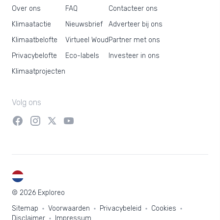
Over ons
FAQ
Contacteer ons
Klimaatactie
Nieuwsbrief
Adverteer bij ons
Klimaatbelofte
Virtueel Woud
Partner met ons
Privacybelofte
Eco-labels
Investeer in ons
Klimaatprojecten
Volg ons
NL
© 2026 Exploreo
Sitemap
Voorwaarden
Privacybeleid
Cookies
Disclaimer
Impressum