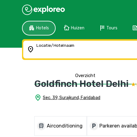
apartment
cottage
tour
fee
Hotels
Huizen
Tours
Locatie/Hotelnaam
location_on
Overzicht
Goldfinch Hotel Delhi
home_pin
Sec. 39, Surajkund, Faridabad
directions_bus
local_parking
Airconditioning
Parkeren availab