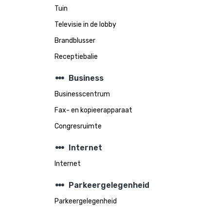
Tuin
Televisie in de lobby
Brandblusser
Receptiebalie
steppers
Business
Businesscentrum
Fax- en kopieerapparaat
Congresruimte
steppers
Internet
Internet
steppers
Parkeergelegenheid
Parkeergelegenheid