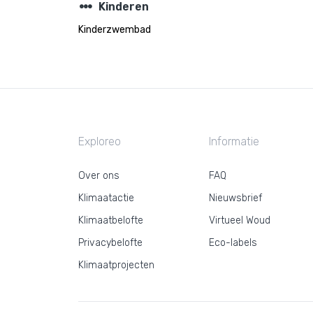
steppers
Kinderen
Kinderzwembad
Exploreo
Informatie
Over ons
FAQ
Klimaatactie
Nieuwsbrief
Klimaatbelofte
Virtueel Woud
Privacybelofte
Eco-labels
Klimaatprojecten