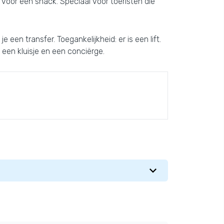
 voor een snack. Speciaal voor toeristen die
een transfer. Toegankelijkheid: er is een lift.
 een kluisje en een conciërge.