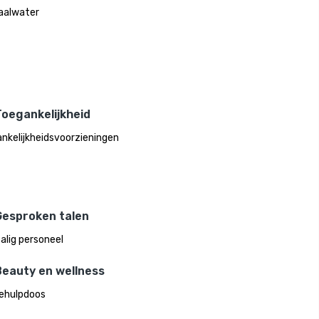
aalwater
Toegankelijkheid
nkelijkheidsvoorzieningen
Gesproken talen
alig personeel
Beauty en wellness
ehulpdoos