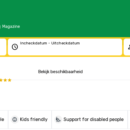
d
Magazine
Incheckdatum - Uitcheckdatum
schedule
pe
Bekijk beschikbaarheid
child_care
wheelchair_pickup
le
Kids friendly
Support for disabled people