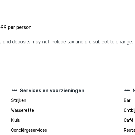
399 per person
 and deposits may not include tax and are subject to change.
steppers
steppers
Services en voorzieningen
M
Strijken
Bar
Wasserette
Ontbi
Kluis
Café
Conciërgeservices
Rest