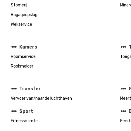
Stomerij
Miner
Bagageopslag
Wekservice
steppers
steppers
Kamers
Roomservice
Toega
Rookmelder
steppers
steppers
Transfer
Vervoer van/naar de luchthaven
Meert
steppers
steppers
Sport
Fitnessruimte
Eerst