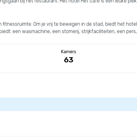
gsgaan bij het restaurant. Het hotel Het café is een leuke plek
nessruimte. Om je vrij te bewegen in de stad, biedt het hotel je 
edt: een wasmachine, een stomerij, strijkfaciliteiten, een pers,
Kamers
63