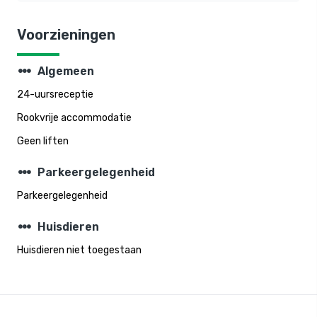
Voorzieningen
steppers
Algemeen
24-uursreceptie
Rookvrije accommodatie
Geen liften
steppers
Parkeergelegenheid
Parkeergelegenheid
steppers
Huisdieren
Huisdieren niet toegestaan