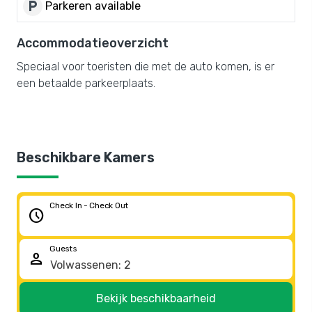
local_parking
Parkeren available
Accommodatieoverzicht
Speciaal voor toeristen die met de auto komen, is er
een betaalde parkeerplaats.
Beschikbare Kamers
Check In - Check Out
schedule
Guests
person
Bekijk beschikbaarheid