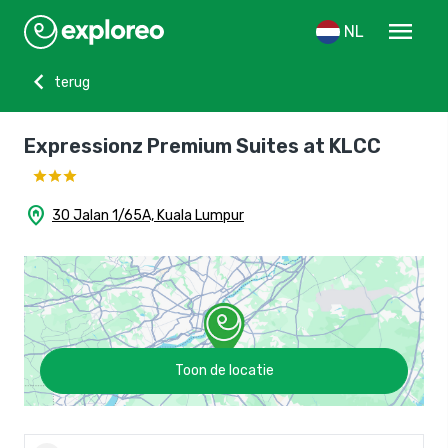
menu
NL
chevron_left
terug
Expressionz Premium Suites at KLCC
home_pin
30 Jalan 1/65A, Kuala Lumpur
Toon de locatie