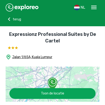
menu
NL
chevron_left
terug
Expressionz Professional Suites by De
Cartel
home_pin
Jalan 1/65A, Kuala Lumpur
Toon de locatie