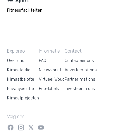
steppers
Sport
Fitnessfaciliteiten
Exploreo
Informatie
Contact
Over ons
FAQ
Contacteer ons
Klimaatactie
Nieuwsbrief
Adverteer bij ons
Klimaatbelofte
Virtueel Woud
Partner met ons
Privacybelofte
Eco-labels
Investeer in ons
Klimaatprojecten
Volg ons