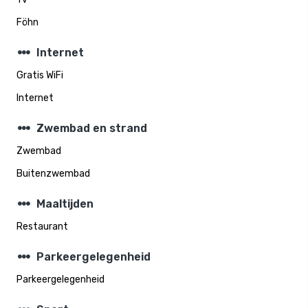
Föhn
steppers
Internet
Gratis WiFi
Internet
steppers
Zwembad en strand
Zwembad
Buitenzwembad
steppers
Maaltijden
Restaurant
steppers
Parkeergelegenheid
Parkeergelegenheid