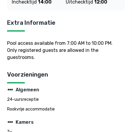
Inchecktijd
14:00
Uitchecktijd
12:00
Extra Informatie
Pool access available from 7:00 AM to 10:00 PM.
Only registered guests are allowed in the
guestrooms.
Voorzieningen
steppers
Algemeen
24-uursreceptie
Rookvrije accommodatie
steppers
Kamers
Tv